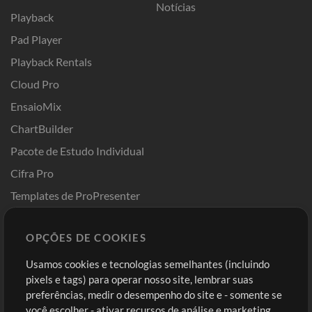
Notícias
Playback
Pad Player
Playback Rentals
Cloud Pro
EnsaioMix
ChartBuilder
Pacote de Estudo Individual
Cifra Pro
Templates de ProPresenter
Sounds
OPÇÕES DE COOKIES
Loja
Conta
Usamos cookies e tecnologias semelhantes (incluindo
Comprar Créditos
Entre
pixels e tags) para operar nosso site, lembrar suas
preferências, medir o desempenho do site e - somente se
Conteúdo Grátis
Cadastre-se
você escolher - ativar recursos de análise e marketing