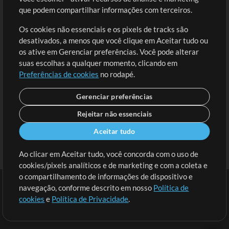
Solicite uma Música
Ir ao carrinho
que podem compartilhar informações com terceiros.
Os cookies não essenciais e os pixels de tracks são
Extras
desativados, a menos que você clique em Aceitar tudo ou
Sessões
os ative em Gerenciar preferências. Você pode alterar
Envie seu conteúdo
suas escolhas a qualquer momento, clicando em
Preferências de cookies
no rodapé.
Playlist
MT Conference
Gerenciar preferências
Rejeitar não essenciais
Aceitar tudo
Ao clicar em Aceitar tudo, você concorda com o uso de
cookies/pixels analíticos e de marketing e com a coleta e
o compartilhamento de informações de dispositivo e
navegação, conforme descrito em nosso
Política de
cookies
e
Política de Privacidade
.
Termos
|
Política de Privacidade
|
Preferências de cookies
|
Contato