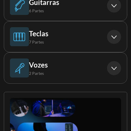
Guitarras
6 Partes
Violão
Teclas
7 Partes
Guitarra
Piano
Vozes
2 Partes
Guitarra 2
Rhodes
Backs
Guitarra 3
Órgão
Coral