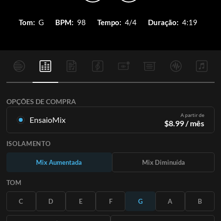
Tom:
G
BPM:
98
Tempo:
4/4
Duração:
4:19
OPÇÕES DE COMPRA
A partir de
EnsaioMix
$
8.99
/ mês
Mixagens criadas a partir da gravação original. Disponível em
ISOLAMENTO
todas as 12 tonalidades com mixagens Up e Minus para cada
parte mais a música original.
Mix Aumentada
Mix Diminuída
Saiba Mais
TOM
ASSINE
C
D
E
F
G
A
B