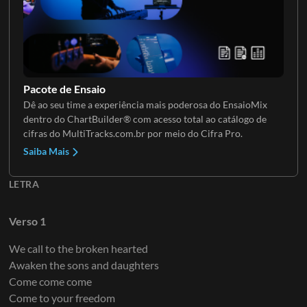
Guitarra 4
Teclas
Pacote de Ensaio
Dê ao seu time a experiência mais poderosa do EnsaioMix
dentro do ChartBuilder® com acesso total ao catálogo de
Guitarra 5
Teclados 2
cifras do MultiTracks.com.br por meio do Cifra Pro.
Saiba Mais
LETRA
Teclados 3
Verso 1
We call to the broken hearted
Awaken the sons and daughters
Teclados 4
Come come come
Come to your freedom