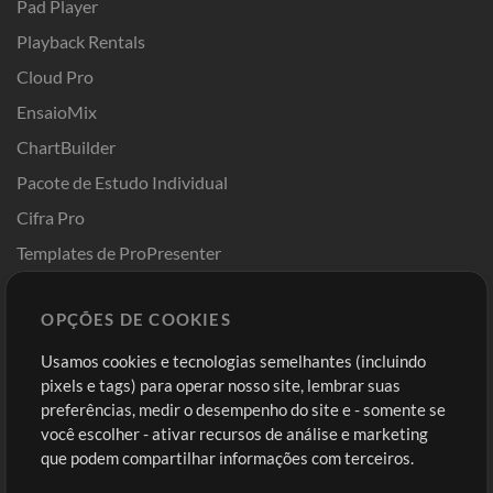
Pad Player
Playback Rentals
Cloud Pro
EnsaioMix
ChartBuilder
Pacote de Estudo Individual
Cifra Pro
Templates de ProPresenter
Sounds
OPÇÕES DE COOKIES
Loja
Conta
Usamos cookies e tecnologias semelhantes (incluindo
Comprar Créditos
Entre
pixels e tags) para operar nosso site, lembrar suas
preferências, medir o desempenho do site e - somente se
Conteúdo Grátis
Cadastre-se
você escolher - ativar recursos de análise e marketing
Solicite uma Música
Ir ao carrinho
que podem compartilhar informações com terceiros.