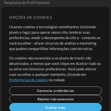
Templates de ProPresenter
Sounds
OPÇÕES DE COOKIES
Loja
Conta
Usamos cookies e tecnologias semelhantes (incluindo
Comprar Créditos
Entre
pixels e tags) para operar nosso site, lembrar suas
preferências, medir o desempenho do site e - somente se
Conteúdo Grátis
Cadastre-se
você escolher - ativar recursos de análise e marketing
Solicite uma Música
Ir ao carrinho
que podem compartilhar informações com terceiros.
Os cookies não essenciais e os pixels de tracks são
Extras
desativados, a menos que você clique em Aceitar tudo ou
Sessões
os ative em Gerenciar preferências. Você pode alterar
Envie seu conteúdo
suas escolhas a qualquer momento, clicando em
Preferências de cookies
no rodapé.
Playlist
MT Conference
Gerenciar preferências
Rejeitar não essenciais
Aceitar tudo