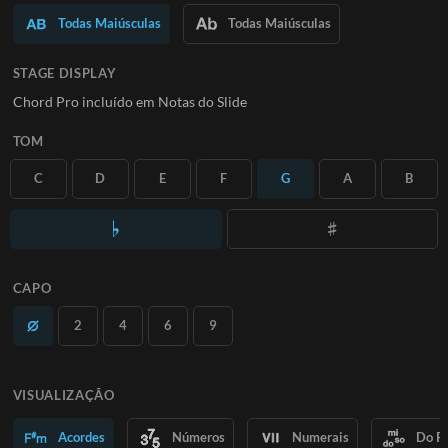
Saiba Mais
Todas Maiúsculas
Todas Maiúsculas
ASSINE
STAGE DISPLAY
Chord Pro incluído em Notas do Slide
TOM
C
D
E
F
G
A
B
CAPO
2
4
6
9
VISUALIZAÇÃO
Acordes
Números
Numerais
Do R