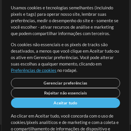
Loja
Conta
Usamos cookies e tecnologias semelhantes (incluindo
Comprar Créditos
Entre
pixels e tags) para operar nosso site, lembrar suas
preferências, medir o desempenho do site e - somente se
Conteúdo Grátis
Cadastre-se
você escolher - ativar recursos de análise e marketing
Solicite uma Música
Ir ao carrinho
que podem compartilhar informações com terceiros.
Os cookies não essenciais e os pixels de tracks são
Extras
desativados, a menos que você clique em Aceitar tudo ou
Sessões
os ative em Gerenciar preferências. Você pode alterar
Envie seu conteúdo
suas escolhas a qualquer momento, clicando em
Preferências de cookies
no rodapé.
Playlist
MT Conference
Gerenciar preferências
Rejeitar não essenciais
Aceitar tudo
Ao clicar em Aceitar tudo, você concorda com o uso de
cookies/pixels analíticos e de marketing e com a coleta e
o compartilhamento de informações de dispositivo e