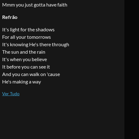
Mmm you just gotta have faith
Refrão
It's light for the shadows
For all your tomorrows
It's knowing He's there through
The sun and the rain
It's when you believe
It before you can see it
And you can walk on 'cause
He's making a way