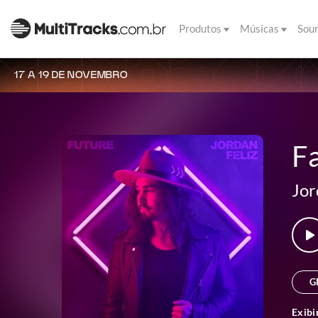
Produtos
Músicas
Sou
17 A 19 DE NOVEMBRO
Fa
Jor
G
Exibi