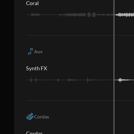
Coral
Aux
Synth FX
Cordas
Cordas