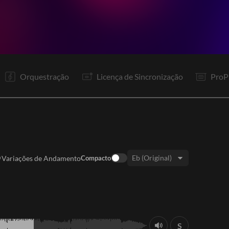
V1
Pr
R1
Co
V2
Pr
R1
Co
Co
Gp
R1
Co
Orquestração
Licença de Sincronização
ProP
Variações de Andamento
Compacto
Tom:
S