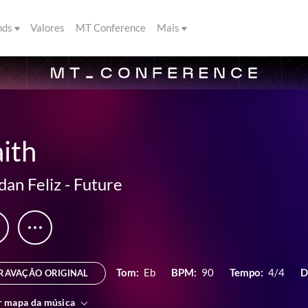
nds
Valores
MT Conference
Mais
ith
dan Feliz
-
Future
Tom:
Eb
BPM:
90
Tempo:
4/4
D
RAVAÇÃO ORIGINAL
r mapa da música