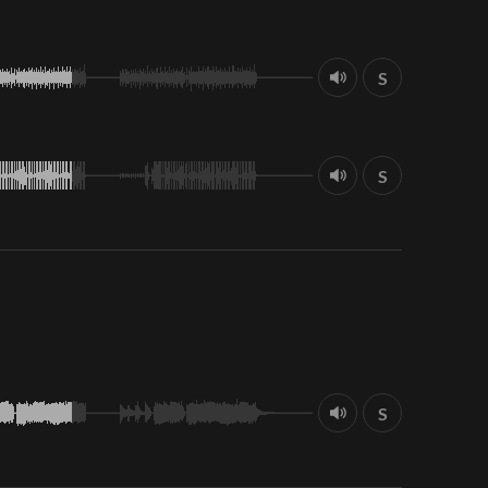
S
S
S