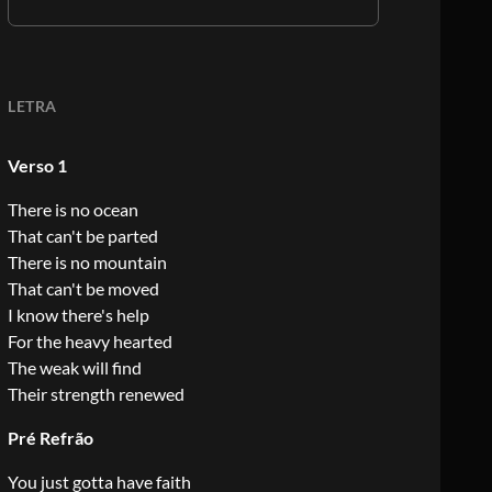
LETRA
Verso 1
There is no ocean
That can't be parted
There is no mountain
That can't be moved
I know there's help
For the heavy hearted
The weak will find
Their strength renewed
Pré Refrão
You just gotta have faith