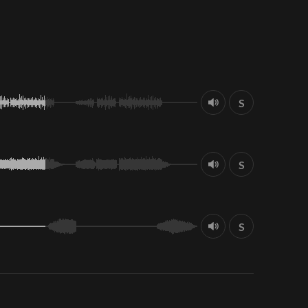
S
S
S