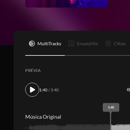
I
MultiTracks
EnsaioMix
Cifras
PRÉVIA
1:40
/ 3:40
1:40
Música Original