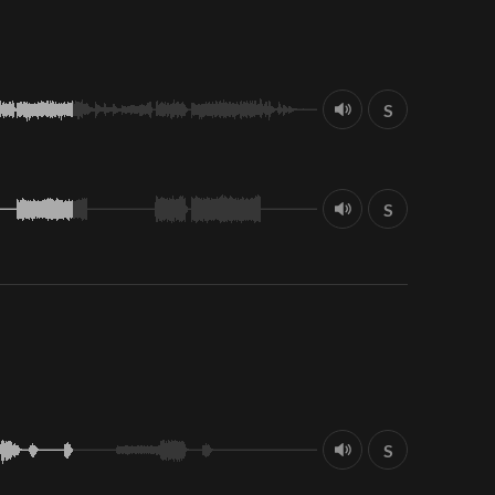
S
S
S