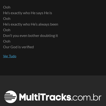
Ooh
He’s exactly who He says He is
Ooh
He’s exactly who He’s always been
Ooh
Don’t you even bother doubting it
Ooh
Our God is verified