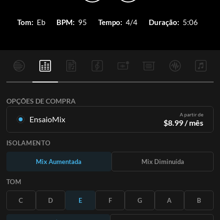
Tom:
Eb
BPM:
95
Tempo:
4/4
Duração:
5:06
OPÇÕES DE COMPRA
A partir de
EnsaioMix
$
8.99
/ mês
Mixagens criadas a partir da gravação original. Disponível em
ISOLAMENTO
todas as 12 tonalidades com mixagens Up e Minus para cada
parte mais a música original.
Mix Aumentada
Mix Diminuída
Saiba Mais
TOM
ASSINE
C
D
E
F
G
A
B