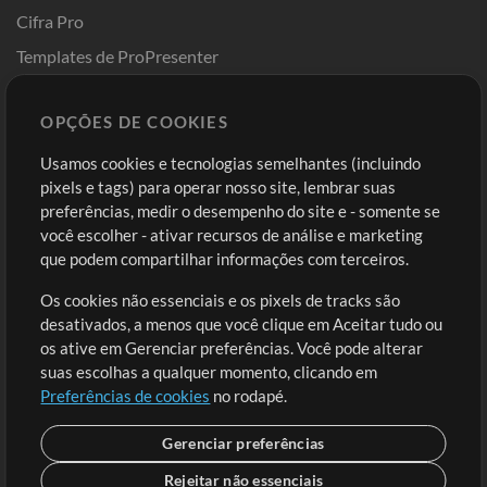
Cifra Pro
Templates de ProPresenter
Sounds
OPÇÕES DE COOKIES
Loja
Conta
Usamos cookies e tecnologias semelhantes (incluindo
Comprar Créditos
Entre
pixels e tags) para operar nosso site, lembrar suas
preferências, medir o desempenho do site e - somente se
Conteúdo Grátis
Cadastre-se
você escolher - ativar recursos de análise e marketing
Solicite uma Música
Ir ao carrinho
que podem compartilhar informações com terceiros.
Os cookies não essenciais e os pixels de tracks são
Extras
desativados, a menos que você clique em Aceitar tudo ou
Sessões
os ative em Gerenciar preferências. Você pode alterar
Envie seu conteúdo
suas escolhas a qualquer momento, clicando em
Preferências de cookies
no rodapé.
Playlist
MT Conference
Gerenciar preferências
Rejeitar não essenciais