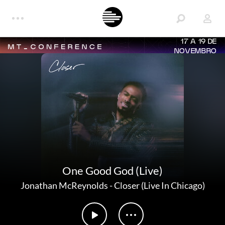
17 A 19 DE
NOVEMBRO
One Good God (Live)
Jonathan McReynolds
-
Closer (Live In Chicago)