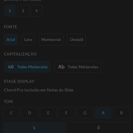
1
2
4
FONTE
Arial
Lora
Montserrat
Oswald
CAPITALIZAÇÃO
Todas Maiúsculas
Todas Maiúsculas
STAGE DISPLAY
Chord Pro incluído em Notas do Slide
TOM
C
D
E
F
G
A
B