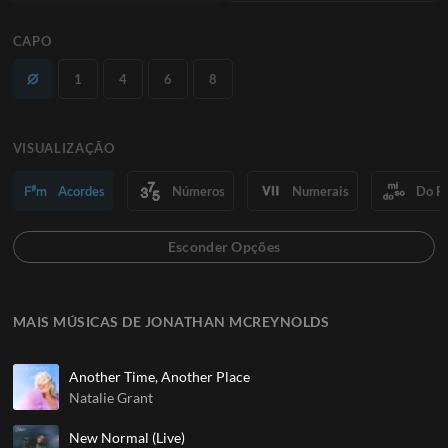
CAPO
1
4
6
8
VISUALIZAÇÃO
Acordes
Números
Numerais
Do R
MAIS MÚSICAS DE JONATHAN MCREYNOLDS
Another Time, Another Place
Natalie Grant
New Normal (Live)