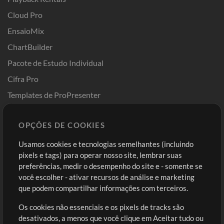
Cloud Pro
EnsaioMix
ChartBuilder
Pacote de Estudo Individual
Cifra Pro
Templates de ProPresenter
Sounds
OPÇÕES DE COOKIES
Loja
Conta
Usamos cookies e tecnologias semelhantes (incluindo
Comprar Créditos
Entre
pixels e tags) para operar nosso site, lembrar suas
preferências, medir o desempenho do site e - somente se
Conteúdo Grátis
Cadastre-se
você escolher - ativar recursos de análise e marketing
Solicite uma Música
Ir ao carrinho
que podem compartilhar informações com terceiros.
Os cookies não essenciais e os pixels de tracks são
Extras
desativados, a menos que você clique em Aceitar tudo ou
Sessões