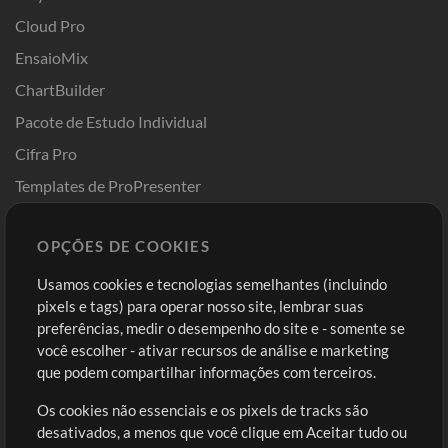
Cloud Pro
EnsaioMix
ChartBuilder
Pacote de Estudo Individual
Cifra Pro
Templates de ProPresenter
Sounds
OPÇÕES DE COOKIES
Loja
Conta
Usamos cookies e tecnologias semelhantes (incluindo
Comprar Créditos
Entre
pixels e tags) para operar nosso site, lembrar suas
preferências, medir o desempenho do site e - somente se
Conteúdo Grátis
Cadastre-se
você escolher - ativar recursos de análise e marketing
Solicite uma Música
Ir ao carrinho
que podem compartilhar informações com terceiros.
Os cookies não essenciais e os pixels de tracks são
Extras
desativados, a menos que você clique em Aceitar tudo ou
Sessões