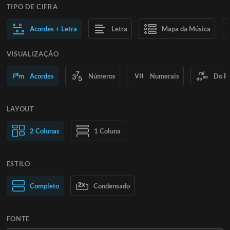
TIPO DE CIFRA
Acordes + Letra
Letra
Mapa da Música
VISUALIZAÇÃO
Acordes
Números
Numerais
Do R
LAYOUT
2 Colunas
1 Coluna
ESTILO
Texto normal
Completo
Condensado
Texto grande
FONTE