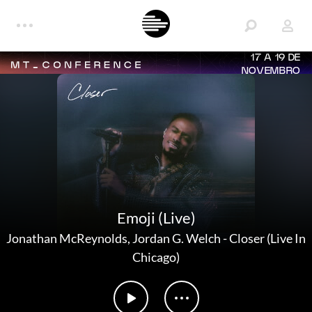
17 A 19 DE
NOVEMBRO
Emoji (Live)
Jonathan McReynolds
,
Jordan G. Welch
-
Closer (Live In
Chicago)