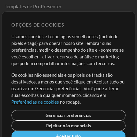
Templates de ProPresenter
Sounds
OPÇÕES DE COOKIES
Loja
Conta
Usamos cookies e tecnologias semelhantes (incluindo
Comprar Créditos
Entre
pixels e tags) para operar nosso site, lembrar suas
preferências, medir o desempenho do site e - somente se
Conteúdo Grátis
Cadastre-se
você escolher - ativar recursos de análise e marketing
Solicite uma Música
Ir ao carrinho
que podem compartilhar informações com terceiros.
Os cookies não essenciais e os pixels de tracks são
Extras
desativados, a menos que você clique em Aceitar tudo ou
Sessões
os ative em Gerenciar preferências. Você pode alterar
Envie seu conteúdo
suas escolhas a qualquer momento, clicando em
Preferências de cookies
no rodapé.
Playlist
MT Conference
Gerenciar preferências
Rejeitar não essenciais
Aceitar tudo