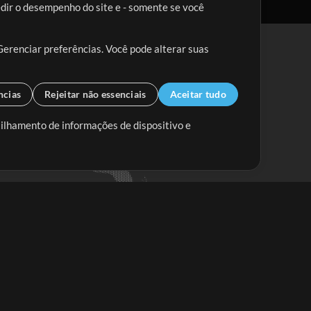
edir o desempenho do site e - somente se você
Gerenciar preferências. Você pode alterar suas
ncias
Rejeitar não essenciais
Aceitar tudo
tilhamento de informações de dispositivo e
Mix Aumentada
Mix Diminuída
Começar
ssine a
newsletter do Multitracks.com.br
Assine