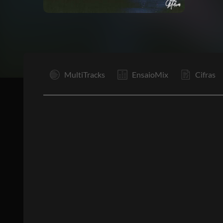
MultiTracks
EnsaioMix
Cifras