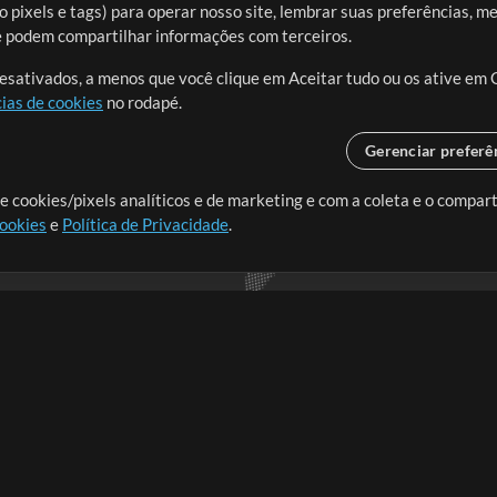
 pixels e tags) para operar nosso site, lembrar suas preferências, m
ue podem compartilhar informações com terceiros.
desativados, a menos que você clique em Aceitar tudo ou os ative em 
ias de cookies
no rodapé.
Gerenciar preferê
o o mundo, criando recursos
e cookies/pixels analíticos e de marketing e com a coleta e o compar
cookies
e
Política de Privacidade
.
realmente importa.
Loja
Conta
A
Comprar Créditos
Entre