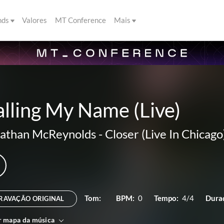
nds
Valores
MT Conference
Mais
lling My Name (Live)
athan McReynolds
-
Closer (Live In Chicago
Tom:
BPM:
0
Tempo:
4/4
Dura
RAVAÇÃO ORIGINAL
r mapa da música