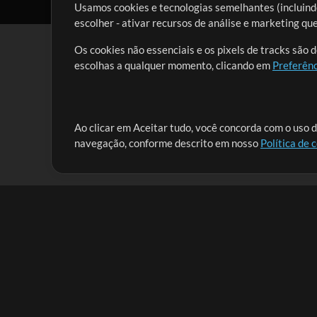
Usamos cookies e tecnologias semelhantes (incluindo
escolher - ativar recursos de análise e marketing q
Os cookies não essenciais e os pixels de tracks são 
escolhas a qualquer momento, clicando em
Preferênc
Nossa missão é atender aos líderes de louvor em tod
Ao clicar em Aceitar tudo, você concorda com o uso d
navegação, conforme descrito em nosso
Política de 
que lhes permitam maximizar seu tempo para o que 
Mix Aumentada
Produtos
Recursos
MultiTracks One
Músicas