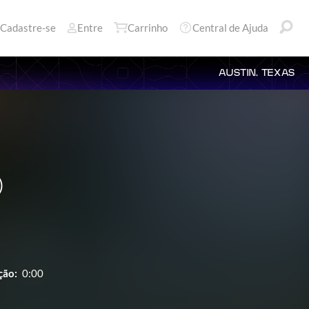
Cadastre-se
Entre
Carrinho
Central de Ajuda
AUSTIN, TEXAS
)
ção:
0:00