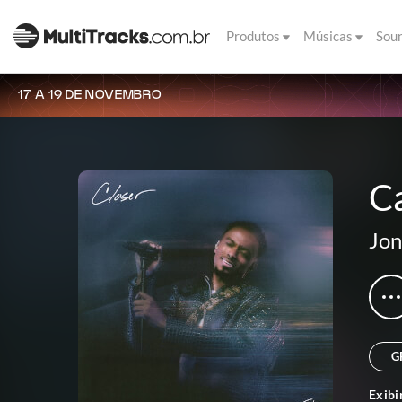
Produtos
Músicas
Sou
17 A 19 DE NOVEMBRO
Ca
Jon
G
Exibi