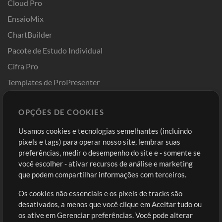
Cloud Pro
EnsaioMix
ChartBuilder
Pacote de Estudo Individual
Cifra Pro
Templates de ProPresenter
Sounds
OPÇÕES DE COOKIES
Loja
Conta
Usamos cookies e tecnologias semelhantes (incluindo
Comprar Créditos
Entre
pixels e tags) para operar nosso site, lembrar suas
preferências, medir o desempenho do site e - somente se
Conteúdo Grátis
Cadastre-se
você escolher - ativar recursos de análise e marketing
Solicite uma Música
Ir ao carrinho
que podem compartilhar informações com terceiros.
Os cookies não essenciais e os pixels de tracks são
Extras
desativados, a menos que você clique em Aceitar tudo ou
Sessões
os ative em Gerenciar preferências. Você pode alterar