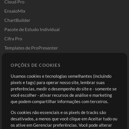
Cloud Pro
EnsaioMix
ChartBuilder
Pacote de Estudo Individual
Cifra Pro
Templates de ProPresenter
Sounds
OPÇÕES DE COOKIES
Loja
Conta
Usamos cookies e tecnologias semelhantes (incluindo
Comprar Créditos
Entre
pixels e tags) para operar nosso site, lembrar suas
preferências, medir o desempenho do site e - somente se
Conteúdo Grátis
Cadastre-se
você escolher - ativar recursos de análise e marketing
Solicite uma Música
Ir ao carrinho
que podem compartilhar informações com terceiros.
Os cookies não essenciais e os pixels de tracks são
Extras
desativados, a menos que você clique em Aceitar tudo ou
Sessões
os ative em Gerenciar preferências. Você pode alterar