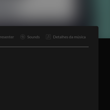
Re
In
P
P2
R1
Re
F
resenter
Sounds
Detalhes da música