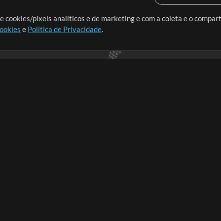
o o mundo, criando recursos
e cookies/pixels analíticos e de marketing e com a coleta e o compar
cookies
e
Política de Privacidade
.
realmente importa.
Loja
Conta
A
Comprar Créditos
Entre
Conteúdo Grátis
Cadastre-se
Solicite uma Música
Ir ao carrinho
T
V
Extras
t
Sessões