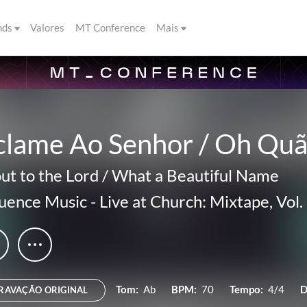
nds
Valores
MT Conference
Mais
clame Ao Senhor / Oh Quã
ut to the Lord / What a Beautiful Name
luence Music
-
Live at Church: Mixtape, Vol.
Tom:
Ab
BPM:
70
Tempo:
4/4
D
RAVAÇÃO ORIGINAL