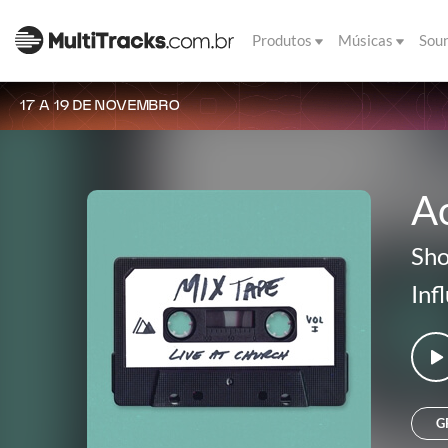
Produtos
Músicas
Sou
17 A 19 DE NOVEMBRO
A
Sho
Inf
G