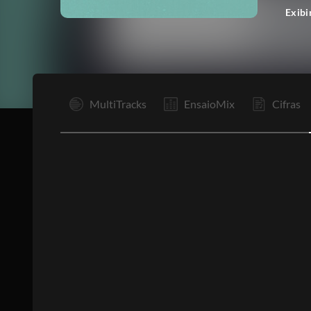
Exibi
I
MultiTracks
EnsaioMix
Cifras