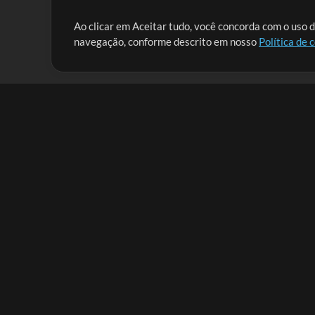
Nossa missão é atender aos líderes de louvor em tod
Ao clicar em Aceitar tudo, você concorda com o uso d
navegação, conforme descrito em nosso
Política de 
que lhes permitam maximizar seu tempo para o que 
Mix Aumentada
Produtos
Recursos
MultiTracks One
Músicas
Pacote Ao Vivo
Lidere Bem
Pacote de Ensaio
Treinamento
Licença de Sincronização
Empresa
MT Complete
Sobre
Licenças para Igrejas