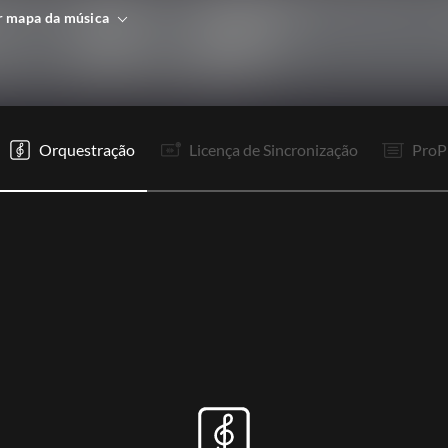
r mapa da música
V1
V2
R1
R2
It
V1
V2
R1
R2
It
R1
R2
Orquestração
Licença de Sincronização
ProP