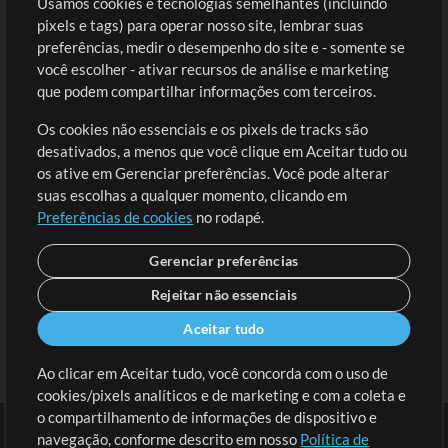
Usamos cookies e tecnologias semelhantes (incluindo
Comprar Créditos
Entre
pixels e tags) para operar nosso site, lembrar suas
preferências, medir o desempenho do site e - somente se
Conteúdo Grátis
Cadastre-se
você escolher - ativar recursos de análise e marketing
Solicite uma Música
Ir ao carrinho
que podem compartilhar informações com terceiros.
Os cookies não essenciais e os pixels de tracks são
Extras
desativados, a menos que você clique em Aceitar tudo ou
Sessões
os ative em Gerenciar preferências. Você pode alterar
Envie seu conteúdo
suas escolhas a qualquer momento, clicando em
Preferências de cookies
no rodapé.
Playlist
MT Conference
Gerenciar preferências
Rejeitar não essenciais
Aceitar tudo
Ao clicar em Aceitar tudo, você concorda com o uso de
cookies/pixels analíticos e de marketing e com a coleta e
o compartilhamento de informações de dispositivo e
navegação, conforme descrito em nosso
Política de