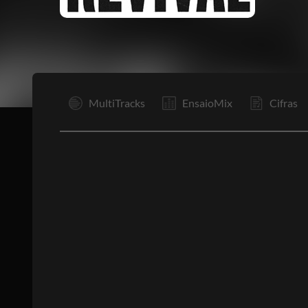
I
MultiTracks
EnsaioMix
Cifras