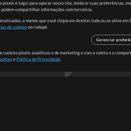
 pixels e tags) para operar nosso site, lembrar suas preferências, m
ue podem compartilhar informações com terceiros.
desativados, a menos que você clique em Aceitar tudo ou os ative em 
ias de cookies
no rodapé.
Gerenciar preferê
o o mundo, criando recursos
e cookies/pixels analíticos e de marketing e com a coleta e o compar
cookies
e
Política de Privacidade
.
realmente importa.
Loja
Conta
A
Comprar Créditos
Entre