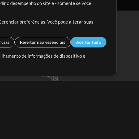
edir o desempenho do site e - somente se você
Gerenciar preferências. Você pode alterar suas
ncias
Rejeitar não essenciais
Aceitar tudo
tilhamento de informações de dispositivo e
Mix Aumentada
Mix Diminuída
Começar
ssine a
newsletter do Multitracks.com.br
Assine