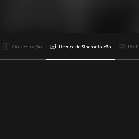
V1
R1
V2
Re
R1
It
P
In
R1
R1
Co
F
Orquestração
Licença de Sincronização
ProP