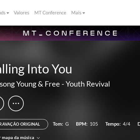
nds
Valores
MT Conference
Mais
lling Into You
lsong Young & Free
-
Youth Revival
Tom:
G
BPM:
105
Tempo:
4/4
D
RAVAÇÃO ORIGINAL
r mapa da música