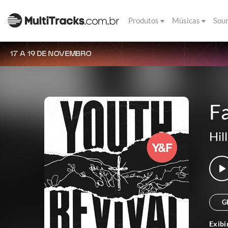
Produtos
Músicas
Sou
17 A 19 DE NOVEMBRO
Fa
Hil
G
Exibi