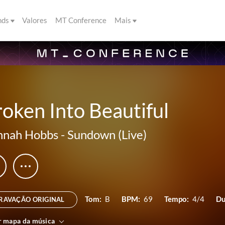
nds
Valores
MT Conference
Mais
oken Into Beautiful
nnah Hobbs
-
Sundown (Live)
Tom:
B
BPM:
69
Tempo:
4/4
Du
RAVAÇÃO ORIGINAL
r mapa da música