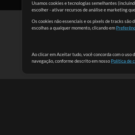
Usamos cookies e tecnologias semelhantes (incluindo
escolher - ativar recursos de análise e marketing q
Os cookies não essenciais e os pixels de tracks são 
escolhas a qualquer momento, clicando em
Preferênc
Nossa missão é atender aos líderes de louvor em tod
Ao clicar em Aceitar tudo, você concorda com o uso d
navegação, conforme descrito em nosso
Política de 
que lhes permitam maximizar seu tempo para o que 
Mix Aumentada
Produtos
Recursos
MultiTracks One
Músicas