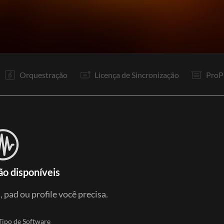
V1
V2
R1
Rp
V3
R1
Gp
P1
P2
R1
Re
It
Orquestração
Licença de Sincronização
ProP
ão disponíveis
 pad ou profile você precisa.
Tipo de Software