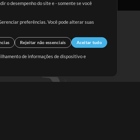
edir o desempenho do site e - somente se você
Gerenciar preferências. Você pode alterar suas
ncias
Rejeitar não essenciais
Aceitar tudo
tilhamento de informações de dispositivo e
Mix Aumentada
Mix Diminuída
Começar
ssine a
newsletter do Multitracks.com.br
Assine