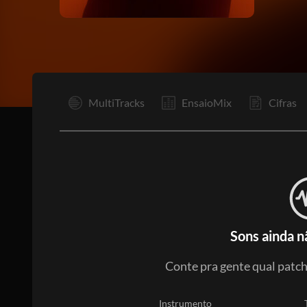
I
MultiTracks
EnsaioMix
Cifras
Sons ainda n
Conte pra gente qual patch,
Instrumento