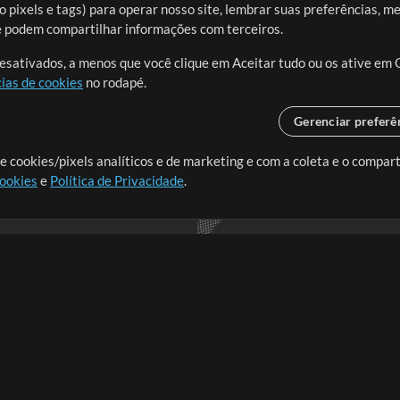
 pixels e tags) para operar nosso site, lembrar suas preferências, m
ue podem compartilhar informações com terceiros.
desativados, a menos que você clique em Aceitar tudo ou os ative em 
ias de cookies
no rodapé.
Gerenciar preferê
o o mundo, criando recursos
e cookies/pixels analíticos e de marketing e com a coleta e o compar
cookies
e
Política de Privacidade
.
realmente importa.
Loja
Conta
A
Comprar Créditos
Entre