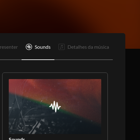
P1
P2
P1
P2
R1
Re
S
F
resenter
Sounds
Detalhes da música
Sounds