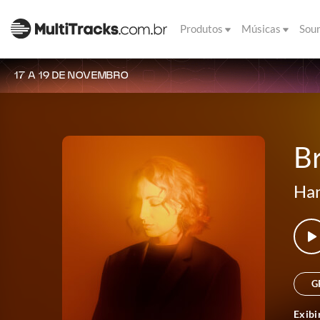
Produtos
Músicas
Sou
17 A 19 DE NOVEMBRO
Br
Ha
G
Exibi