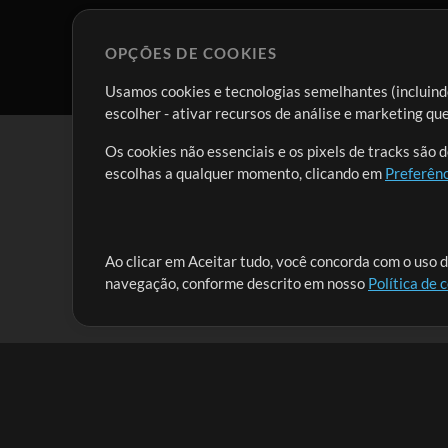
OPÇÕES DE COOKIES
Usamos cookies e tecnologias semelhantes (incluindo
escolher - ativar recursos de análise e marketing q
Os cookies não essenciais e os pixels de tracks são 
escolhas a qualquer momento, clicando em
Preferênc
Nossa missão é atender aos líderes de louvor em tod
Ao clicar em Aceitar tudo, você concorda com o uso d
navegação, conforme descrito em nosso
Política de 
que lhes permitam maximizar seu tempo para o que 