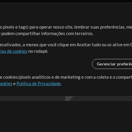
 pixels e tags) para operar nosso site, lembrar suas preferências, m
ue podem compartilhar informações com terceiros.
desativados, a menos que você clique em Aceitar tudo ou os ative em 
ias de cookies
no rodapé.
Gerenciar preferê
o o mundo, criando recursos
e cookies/pixels analíticos e de marketing e com a coleta e o compar
cookies
e
Política de Privacidade
.
realmente importa.