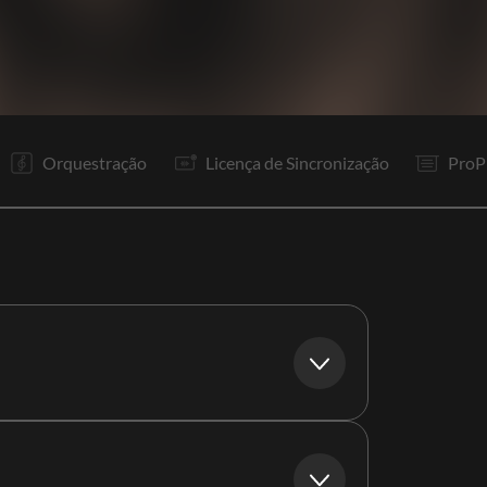
V
Pr
R1
V
Pr
R1
It
Co
P1
Co
It
P2
Orquestração
Licença de Sincronização
ProP