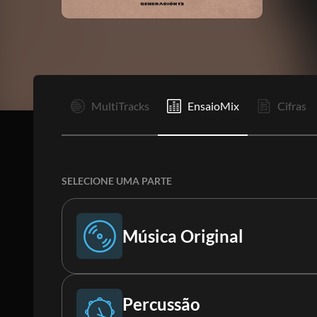
I
MultiTracks
EnsaioMix
Cifras
SELECIONE UMA PARTE
Música Original
Música Original
Percussão