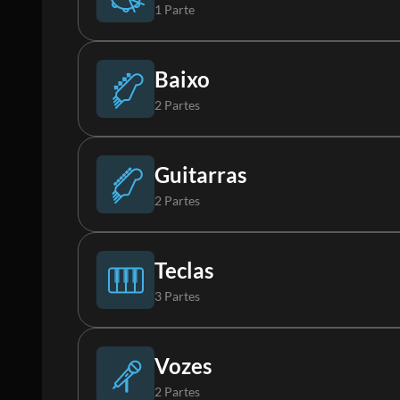
1 Parte
Bateria (L)
Baixo
2 Partes
Baixo
Guitarras
2 Partes
Baixo Synth
Violão
Teclas
3 Partes
Guitarra
Piano
Vozes
2 Partes