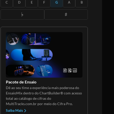
ASSINE
C
D
E
F
G
A
B
Pacote de Ensaio
Dê ao seu time a experiência mais poderosa do
EnsaioMix dentro do ChartBuilder® com acesso
total ao catálogo de cifras do
MultiTracks.com.br por meio do Cifra Pro.
Saiba Mais