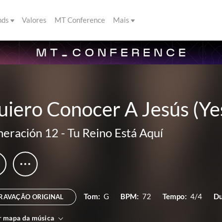
nds
Valores
MT Conference
Mais
iero Conocer A Jesús (Ye
eración 12
-
Tu Reino Está Aquí
Tom:
G
BPM:
72
Tempo:
4/4
Du
RAVAÇÃO ORIGINAL
r mapa da música