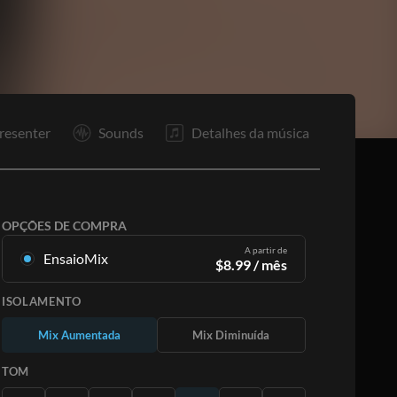
Rp
S
F
resenter
Sounds
Detalhes da música
OPÇÕES DE COMPRA
A partir de
EnsaioMix
$
8.99
/ mês
Mixagens criadas a partir da gravação original.
ISOLAMENTO
Disponível em todas as 12 tonalidades com
mixagens Up e Minus para cada parte mais a
Mix Aumentada
Mix Diminuída
música original.
Saiba Mais
TOM