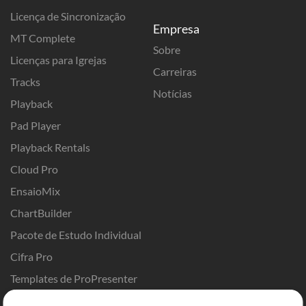
Licença de Sincronização
Empresa
MT Complete
Sobre
Licenças para Igrejas
Carreiras
Tracks
Notícias
Playback
Pad Player
Playback Rentals
Cloud Pro
EnsaioMix
ChartBuilder
Pacote de Estudo Individual
Cifra Pro
Templates de ProPresenter
Sounds