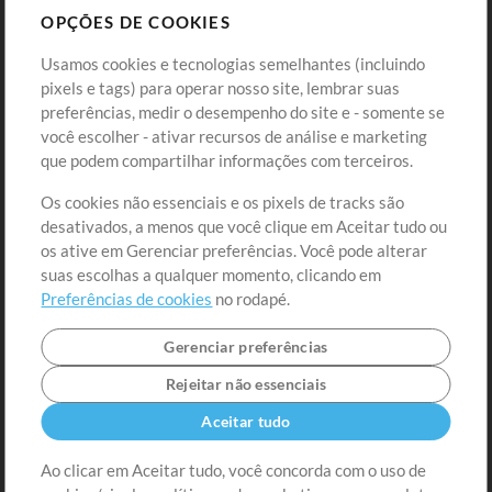
OPÇÕES DE COOKIES
Loja
Conta
Usamos cookies e tecnologias semelhantes (incluindo
Comprar Créditos
Entre
pixels e tags) para operar nosso site, lembrar suas
preferências, medir o desempenho do site e - somente se
Conteúdo Grátis
Cadastre-se
você escolher - ativar recursos de análise e marketing
Solicite uma Música
Ir ao carrinho
que podem compartilhar informações com terceiros.
Os cookies não essenciais e os pixels de tracks são
Extras
desativados, a menos que você clique em Aceitar tudo ou
Sessões
os ative em Gerenciar preferências. Você pode alterar
Envie seu conteúdo
suas escolhas a qualquer momento, clicando em
Preferências de cookies
no rodapé.
Playlist
MT Conference
Gerenciar preferências
Rejeitar não essenciais
Aceitar tudo
Ao clicar em Aceitar tudo, você concorda com o uso de