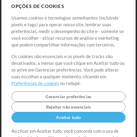
OPÇÕES DE COOKIES
Loja
Conta
Usamos cookies e tecnologias semelhantes (incluindo
Comprar Créditos
Entre
pixels e tags) para operar nosso site, lembrar suas
preferências, medir o desempenho do site e - somente se
Conteúdo Grátis
Cadastre-se
você escolher - ativar recursos de análise e marketing
Solicite uma Música
Ir ao carrinho
que podem compartilhar informações com terceiros.
Os cookies não essenciais e os pixels de tracks são
Extras
desativados, a menos que você clique em Aceitar tudo ou
Sessões
os ative em Gerenciar preferências. Você pode alterar
Envie seu conteúdo
suas escolhas a qualquer momento, clicando em
Preferências de cookies
no rodapé.
Playlist
MT Conference
Gerenciar preferências
Rejeitar não essenciais
Aceitar tudo
Ao clicar em Aceitar tudo, você concorda com o uso de