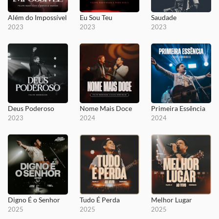
Além do Impossível
Eu Sou Teu
Saudade
2023
2023
2023
Deus Poderoso
Nome Mais Doce
Primeira Essência
2023
2024
2024
Digno É o Senhor
Tudo É Perda
Melhor Lugar
2025
2025
2025