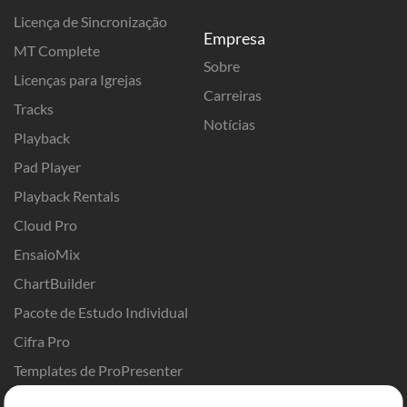
Licença de Sincronização
Empresa
MT Complete
Sobre
Licenças para Igrejas
Carreiras
Tracks
Notícias
Playback
Pad Player
Playback Rentals
Cloud Pro
EnsaioMix
ChartBuilder
Pacote de Estudo Individual
Cifra Pro
Templates de ProPresenter
Sounds