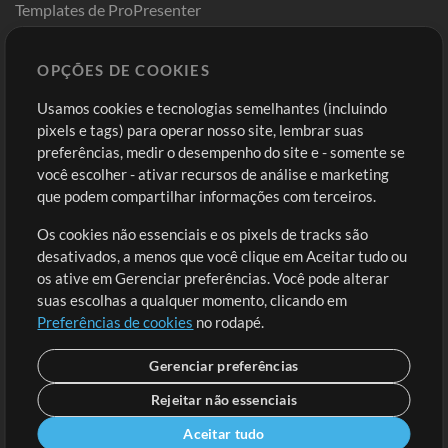
Templates de ProPresenter
Sounds
OPÇÕES DE COOKIES
Loja
Conta
Usamos cookies e tecnologias semelhantes (incluindo
Comprar Créditos
Entre
pixels e tags) para operar nosso site, lembrar suas
preferências, medir o desempenho do site e - somente se
Conteúdo Grátis
Cadastre-se
você escolher - ativar recursos de análise e marketing
Solicite uma Música
Ir ao carrinho
que podem compartilhar informações com terceiros.
Os cookies não essenciais e os pixels de tracks são
Extras
desativados, a menos que você clique em Aceitar tudo ou
Sessões
os ative em Gerenciar preferências. Você pode alterar
Envie seu conteúdo
suas escolhas a qualquer momento, clicando em
Preferências de cookies
no rodapé.
Playlist
MT Conference
Gerenciar preferências
Rejeitar não essenciais
Aceitar tudo