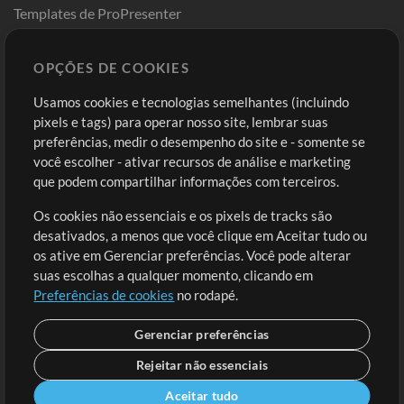
Templates de ProPresenter
Sounds
OPÇÕES DE COOKIES
Loja
Conta
Usamos cookies e tecnologias semelhantes (incluindo
Comprar Créditos
Entre
pixels e tags) para operar nosso site, lembrar suas
preferências, medir o desempenho do site e - somente se
Conteúdo Grátis
Cadastre-se
você escolher - ativar recursos de análise e marketing
Solicite uma Música
Ir ao carrinho
que podem compartilhar informações com terceiros.
Os cookies não essenciais e os pixels de tracks são
Extras
desativados, a menos que você clique em Aceitar tudo ou
Sessões
os ative em Gerenciar preferências. Você pode alterar
Envie seu conteúdo
suas escolhas a qualquer momento, clicando em
Preferências de cookies
no rodapé.
Playlist
MT Conference
Gerenciar preferências
Rejeitar não essenciais
Aceitar tudo