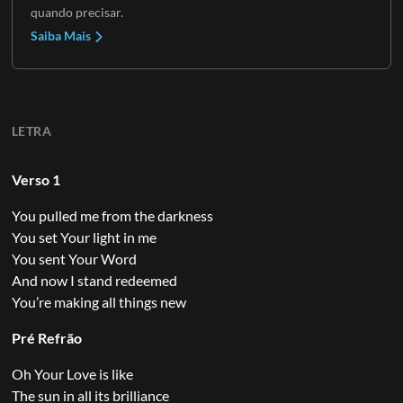
quando precisar.
Saiba Mais
LETRA
Verso 1
You pulled me from the darkness
You set Your light in me
You sent Your Word
And now I stand redeemed
You’re making all things new
Pré Refrão
Oh Your Love is like
The sun in all its brilliance