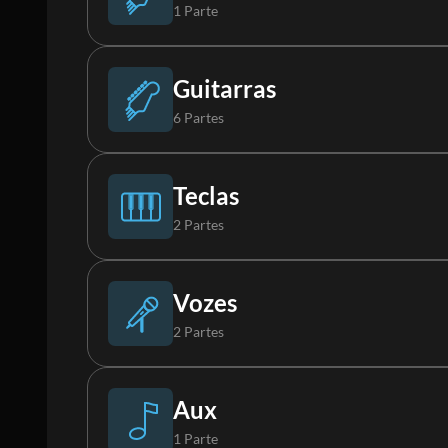
1 Parte
Percussão
Baixo
Guitarras
6 Partes
Fx
Violão
Teclas
2 Partes
Guitarra
Piano
Vozes
2 Partes
Guitarra 2
Keys
Backs
Aux
1 Parte