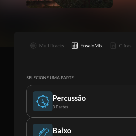
I
It
MultiTracks
EnsaioMix
Cifras
SELECIONE UMA PARTE
Percussão
3 Partes
Bateria
Baixo