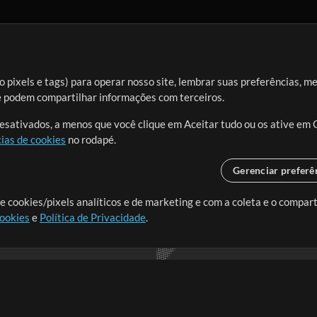
 pixels e tags) para operar nosso site, lembrar suas preferências, m
ue podem compartilhar informações com terceiros.
desativados, a menos que você clique em Aceitar tudo ou os ative em 
ias de cookies
no rodapé.
Gerenciar preferê
o o mundo, criando recursos
e cookies/pixels analíticos e de marketing e com a coleta e o compar
cookies
e
Política de Privacidade
.
realmente importa.