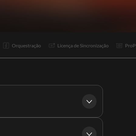
V1
V2
R1
To
V1
Re
R1
It
P1
P2
P1
P2
P1
P2
S
F
Orquestração
Licença de Sincronização
ProP