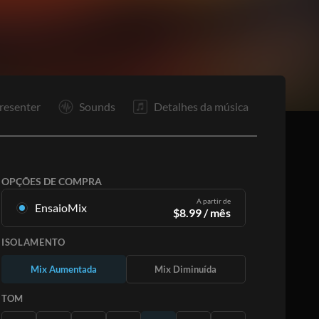
P1
P2
Co
In
P1
P2
P1
P2
Co
resenter
Sounds
Detalhes da música
OPÇÕES DE COMPRA
A partir de
EnsaioMix
$
8.99
/ mês
Mixagens criadas a partir da gravação original.
ISOLAMENTO
Disponível em todas as 12 tonalidades com
mixagens Up e Minus para cada parte mais a
Mix Aumentada
Mix Diminuída
música original.
Saiba Mais
TOM