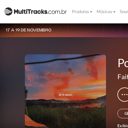
Produtos
Músicas
Sou
17 A 19 DE NOVEMBRO
Po
Fai
G
Exibi