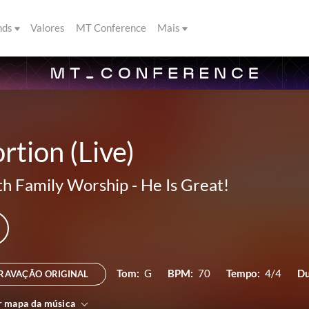
nds
Valores
MT Conference
Mais
rtion (Live)
th Family Worship
-
He Is Great!
Tom:
G
BPM:
70
Tempo:
4/4
Du
RAVAÇÃO ORIGINAL
r mapa da música