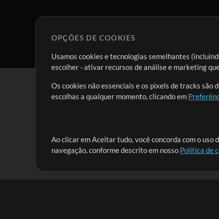
OPÇÕES DE COOKIES
Usamos cookies e tecnologias semelhantes (incluindo
escolher - ativar recursos de análise e marketing q
Os cookies não essenciais e os pixels de tracks são 
escolhas a qualquer momento, clicando em
Preferênc
Nossa missão é atender aos líderes de louvor em tod
Ao clicar em Aceitar tudo, você concorda com o uso d
navegação, conforme descrito em nosso
Política de 
que lhes permitam maximizar seu tempo para o que 