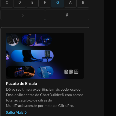
ASSINE
C
D
E
F
G
A
B
Pacote de Ensaio
Dê ao seu time a experiência mais poderosa do
EnsaioMix dentro do ChartBuilder® com acesso
total ao catálogo de cifras do
MultiTracks.com.br por meio do Cifra Pro.
Saiba Mais