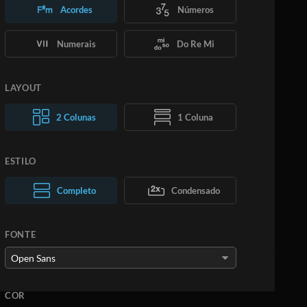
Acordes
Números
Numerais
Do Re Mi
LAYOUT
2 Colunas
1 Coluna
ESTILO
Texto normal
Completo
Texto grande
Condensado
FONTE
COR