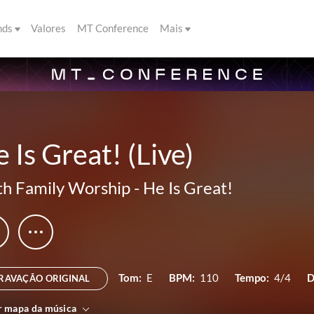
nds
Valores
MT Conference
Mais
 Is Great! (Live)
th Family Worship
-
He Is Great!
Tom:
E
BPM:
110
Tempo:
4/4
D
RAVAÇÃO ORIGINAL
r mapa da música