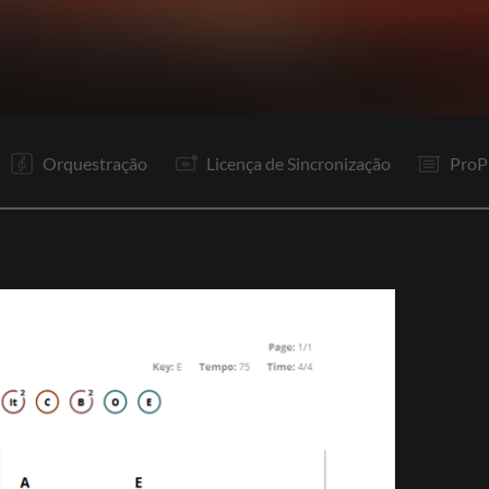
I
V1
V2
R1
Rp
V3
V4
R1
In
P
P
It
Orquestração
Licença de Sincronização
ProP