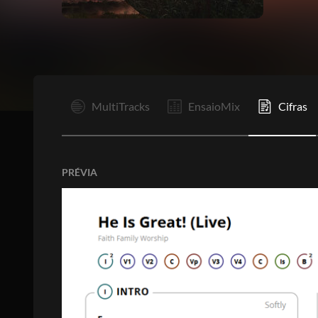
I
MultiTracks
EnsaioMix
Cifras
PRÉVIA