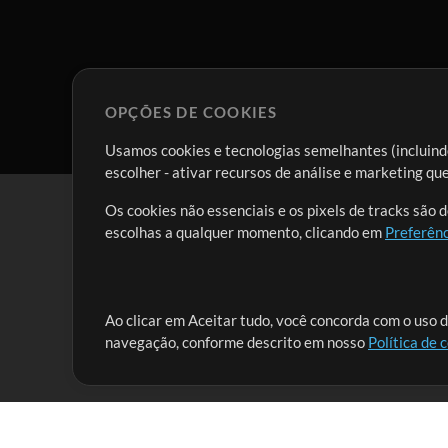
OPÇÕES DE COOKIES
Usamos cookies e tecnologias semelhantes (incluindo
escolher - ativar recursos de análise e marketing q
Os cookies não essenciais e os pixels de tracks são 
escolhas a qualquer momento, clicando em
Preferênc
Nossa missão é atender aos líderes de louvor em tod
Ao clicar em Aceitar tudo, você concorda com o uso d
navegação, conforme descrito em nosso
Política de 
que lhes permitam maximizar seu tempo para o que 