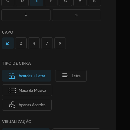
C
D
E
F
G
A
B
quantas versões desejar.
Saiba Mais
ASSINE
ADICIONAR AO CARRINHO
CAPO
2
4
7
9
TIPO DE CIFRA
Acordes + Letra
Letra
Mapa da Música
Apenas Acordes
VISUALIZAÇÃO