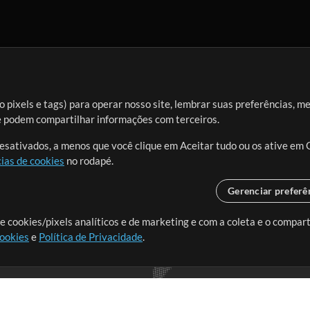
 pixels e tags) para operar nosso site, lembrar suas preferências, m
ue podem compartilhar informações com terceiros.
desativados, a menos que você clique em Aceitar tudo ou os ative em 
ias de cookies
no rodapé.
Gerenciar preferê
o o mundo, criando recursos
e cookies/pixels analíticos e de marketing e com a coleta e o compar
cookies
e
Política de Privacidade
.
realmente importa.