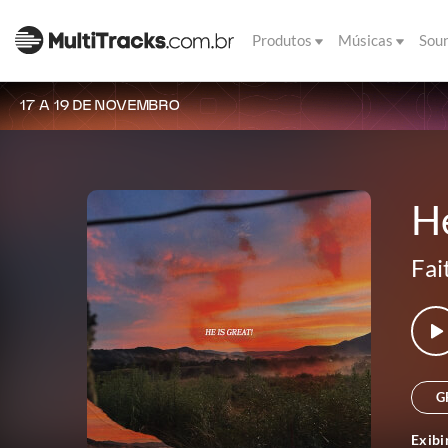
Produtos
Músicas
Sou
17 A 19 DE NOVEMBRO
He
Fai
G
Exibi