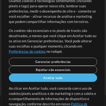
Usamos cookies e tecnologias semelhantes (incluindo
Comprar Créditos
Entre
pixels e tags) para operar nosso site, lembrar suas
preferências, medir o desempenho do site e - somente se
Conteúdo Grátis
Cadastre-se
você escolher - ativar recursos de análise e marketing
Solicite uma Música
Ir ao carrinho
que podem compartilhar informações com terceiros.
Os cookies não essenciais e os pixels de tracks são
Extras
desativados, a menos que você clique em Aceitar tudo ou
Sessões
os ative em Gerenciar preferências. Você pode alterar
Envie seu conteúdo
suas escolhas a qualquer momento, clicando em
Preferências de cookies
no rodapé.
Playlist
MT Conference
Gerenciar preferências
Rejeitar não essenciais
Aceitar tudo
Ao clicar em Aceitar tudo, você concorda com o uso de
cookies/pixels analíticos e de marketing e com a coleta e
o compartilhamento de informações de dispositivo e
navegação, conforme descrito em nosso
Política de