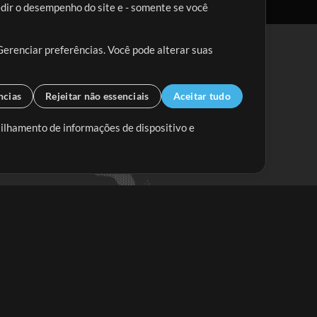
edir o desempenho do site e - somente se você
Gerenciar preferências. Você pode alterar suas
ncias
Rejeitar não essenciais
Aceitar tudo
tilhamento de informações de dispositivo e
Mix Aumentada
Mix Diminuída
Começar
ssine a
newsletter do Multitracks.com.br
Assine