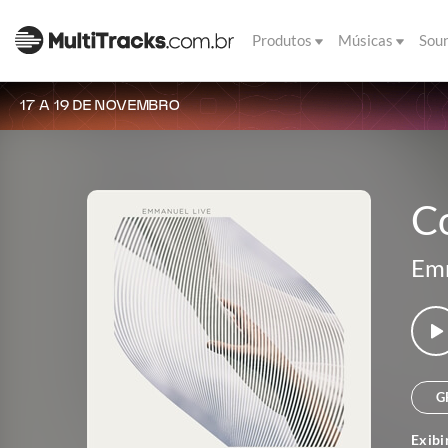
Produtos
Músicas
Sou
17 A 19 DE NOVEMBRO
C
Em
G
Exibi