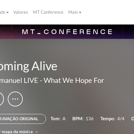
nds
Valores
MT Conference
Mais
oming Alive
manuel LIVE
-
What We Hope For
Tom:
A
BPM:
136
Tempo:
4/4
D
RAVAÇÃO ORIGINAL
r mapa da música