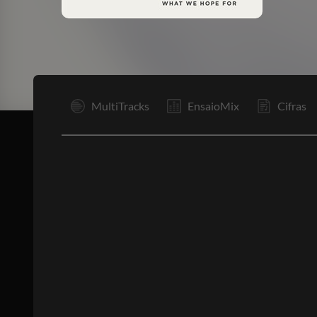
I
MultiTracks
EnsaioMix
Cifras