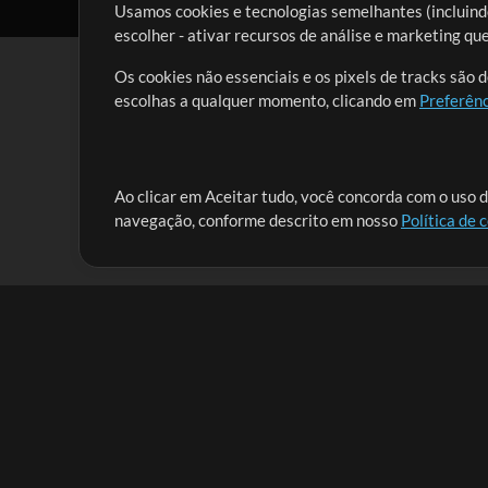
Usamos cookies e tecnologias semelhantes (incluindo
escolher - ativar recursos de análise e marketing q
Os cookies não essenciais e os pixels de tracks são 
escolhas a qualquer momento, clicando em
Preferênc
Nossa missão é atender aos líderes de louvor em tod
Ao clicar em Aceitar tudo, você concorda com o uso d
navegação, conforme descrito em nosso
Política de 
que lhes permitam maximizar seu tempo para o que 
Mix Aumentada
Produtos
Recursos
MultiTracks One
Músicas