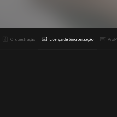
V1
V2
Pr
R1
R1
Rp
In
V3
Pr
R1
R1
Rp
Orquestração
Licença de Sincronização
ProP