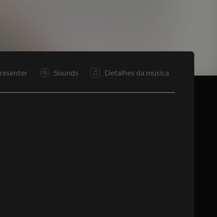
In
R1
R1
Rp
In
F
resenter
Sounds
Detalhes da música