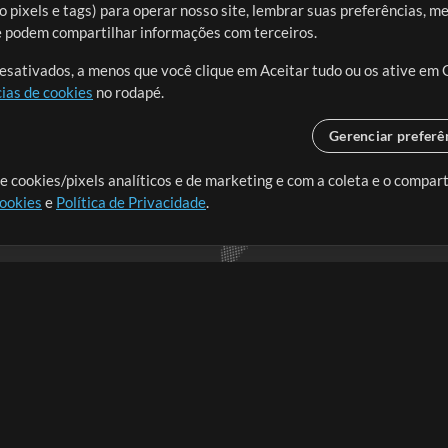
 pixels e tags) para operar nosso site, lembrar suas preferências, m
ue podem compartilhar informações com terceiros.
desativados, a menos que você clique em Aceitar tudo ou os ative em 
ias de cookies
no rodapé.
Gerenciar preferê
o o mundo, criando recursos
e cookies/pixels analíticos e de marketing e com a coleta e o compar
cookies
e
Política de Privacidade
.
realmente importa.
Loja
Conta
A
Comprar Créditos
Entre