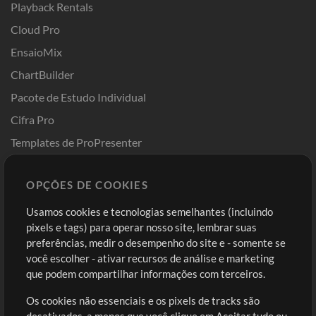
Playback Rentals
Cloud Pro
EnsaioMix
ChartBuilder
Pacote de Estudo Individual
Cifra Pro
Templates de ProPresenter
Sounds
OPÇÕES DE COOKIES
Loja
Conta
Usamos cookies e tecnologias semelhantes (incluindo
Comprar Créditos
Entre
pixels e tags) para operar nosso site, lembrar suas
preferências, medir o desempenho do site e - somente se
Conteúdo Grátis
Cadastre-se
você escolher - ativar recursos de análise e marketing
Solicite uma Música
Ir ao carrinho
que podem compartilhar informações com terceiros.
Os cookies não essenciais e os pixels de tracks são
Extras