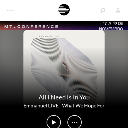
17 A 19 DE
NOVEMBRO
All I Need Is In You
Emmanuel LIVE
-
What We Hope For