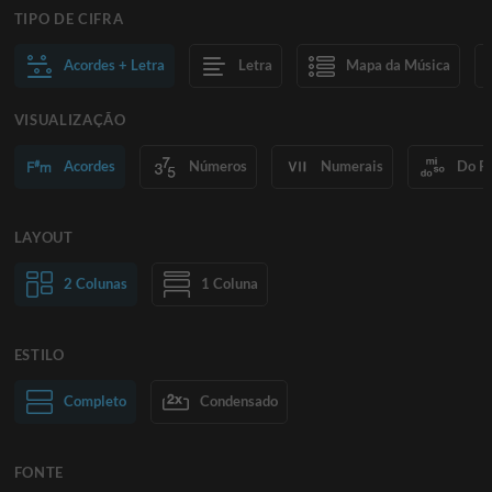
TIPO DE CIFRA
Acordes + Letra
Letra
Mapa da Música
VISUALIZAÇÃO
Acordes
Números
Numerais
Do R
LAYOUT
2 Colunas
1 Coluna
ESTILO
Texto normal
Completo
Condensado
Texto grande
FONTE