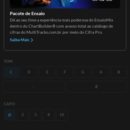
Pacote de Ensaio
Dê ao seu time a experiência mais poderosa do EnsaioMix
dentro do ChartBuilder® com acesso total ao catálogo de
cifras do MultiTracks.com.br por meio do Cifra Pro.
Saiba Mais
TOM
C
D
E
F
G
A
B
CAPO
3
5
8
10