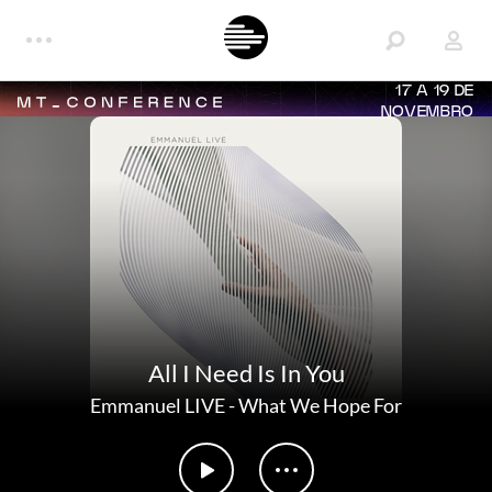
17 A 19 DE
NOVEMBRO
All I Need Is In You
Emmanuel LIVE
-
What We Hope For