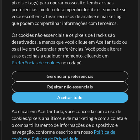
Comprar Créditos
Entre
pixels e tags) para operar nosso site, lembrar suas
preferências, medir o desempenho do site e - somente se
Conteúdo Grátis
Cadastre-se
você escolher - ativar recursos de análise e marketing
Solicite uma Música
Ir ao carrinho
que podem compartilhar informações com terceiros.
Os cookies não essenciais e os pixels de tracks são
Extras
desativados, a menos que você clique em Aceitar tudo ou
Sessões
os ative em Gerenciar preferências. Você pode alterar
Envie seu conteúdo
suas escolhas a qualquer momento, clicando em
Preferências de cookies
no rodapé.
Playlist
MT Conference
Gerenciar preferências
Rejeitar não essenciais
Aceitar tudo
Ao clicar em Aceitar tudo, você concorda com o uso de
cookies/pixels analíticos e de marketing e com a coleta e
o compartilhamento de informações de dispositivo e
navegação, conforme descrito em nosso
Política de
cookies
e
Política de Privacidade
.