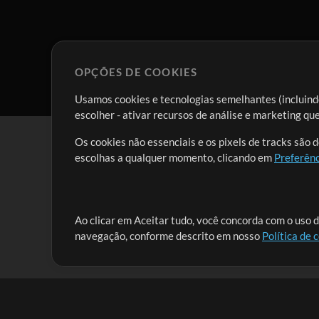
OPÇÕES DE COOKIES
Usamos cookies e tecnologias semelhantes (incluindo
escolher - ativar recursos de análise e marketing q
Os cookies não essenciais e os pixels de tracks são 
escolhas a qualquer momento, clicando em
Preferênc
Nossa missão é atender aos líderes de louvor em tod
Ao clicar em Aceitar tudo, você concorda com o uso d
navegação, conforme descrito em nosso
Política de 
que lhes permitam maximizar seu tempo para o que 