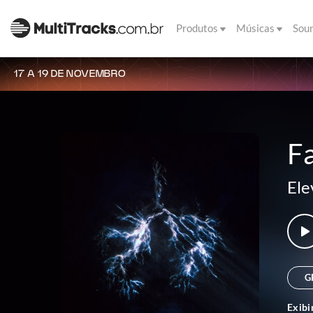
Produtos
Músicas
Sou
17 A 19 DE NOVEMBRO
Fa
Ele
G
Exibi