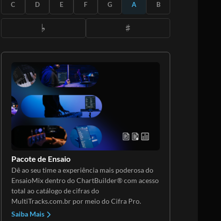
ASSINE
C
D
E
F
G
A
B
Pacote de Ensaio
Dê ao seu time a experiência mais poderosa do
EnsaioMix dentro do ChartBuilder® com acesso
total ao catálogo de cifras do
MultiTracks.com.br por meio do Cifra Pro.
Saiba Mais