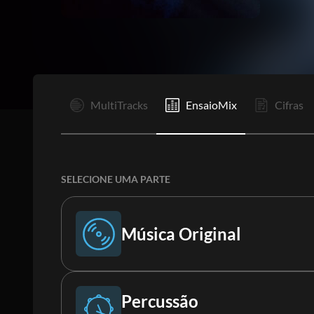
I
MultiTracks
EnsaioMix
Cifras
SELECIONE UMA PARTE
Música Original
Música Original
Percussão