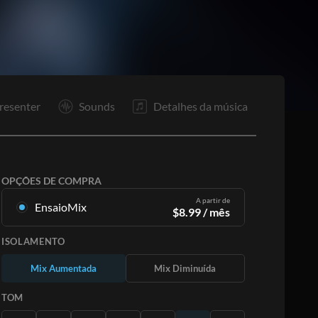
Co
F
resenter
Sounds
Detalhes da música
OPÇÕES DE COMPRA
A partir de
EnsaioMix
$
8.99
/ mês
Mixagens criadas a partir da gravação original.
ISOLAMENTO
Disponível em todas as 12 tonalidades com
mixagens Up e Minus para cada parte mais a
Mix Aumentada
Mix Diminuída
música original.
Saiba Mais
TOM