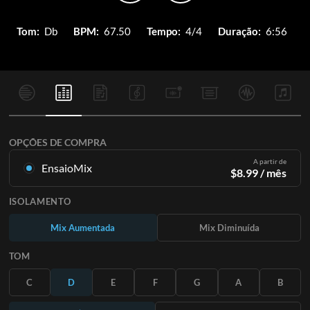
Tom:
Db
BPM:
67.50
Tempo:
4/4
Duração:
6:56
OPÇÕES DE COMPRA
A partir de
EnsaioMix
$
8.99
/ mês
Mixagens criadas a partir da gravação original. Disponível em
ISOLAMENTO
todas as 12 tonalidades com mixagens Up e Minus para cada
parte mais a música original.
Mix Aumentada
Mix Diminuída
Saiba Mais
TOM
ASSINE
C
D
E
F
G
A
B