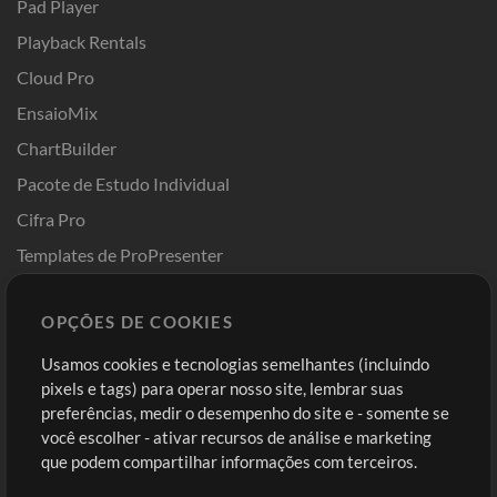
Pad Player
Playback Rentals
Cloud Pro
EnsaioMix
ChartBuilder
Pacote de Estudo Individual
Cifra Pro
Templates de ProPresenter
Sounds
OPÇÕES DE COOKIES
Loja
Conta
Usamos cookies e tecnologias semelhantes (incluindo
Comprar Créditos
Entre
pixels e tags) para operar nosso site, lembrar suas
preferências, medir o desempenho do site e - somente se
Conteúdo Grátis
Cadastre-se
você escolher - ativar recursos de análise e marketing
Solicite uma Música
Ir ao carrinho
que podem compartilhar informações com terceiros.