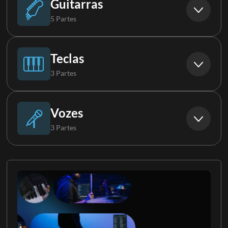
Guitarras
5 Partes
Guitarra
Teclas
3 Partes
Guitarra 2
Piano
Vozes
3 Partes
Guitarra 3
Piano 2
Contralto
Guitarra 4
Teclas
Tenor