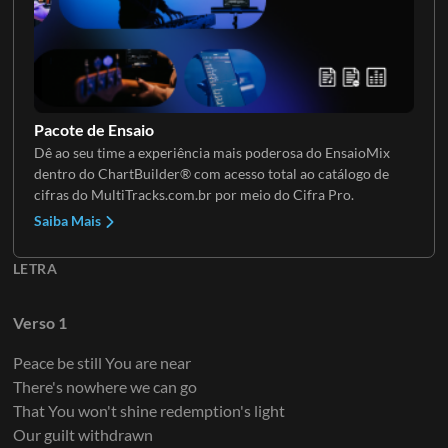
Guitarra 6
Coral
Pacote de Ensaio
Dê ao seu time a experiência mais poderosa do EnsaioMix
dentro do ChartBuilder® com acesso total ao catálogo de
cifras do MultiTracks.com.br por meio do Cifra Pro.
Saiba Mais
LETRA
Verso 1
Peace be still You are near
There's nowhere we can go
That You won't shine redemption's light
Our guilt withdrawn