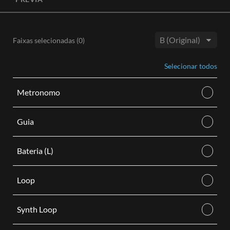
conteúdo de vídeo. Com uma licença de sincronização do
MultiTracks.com.br, tanto o áudio original quanto o
instrumental são incluídos, dando a você o controle da sua
trilha sonora. Cada licença é para uso em um único vídeo.
Faixas selecionadas (
0
)
Tom:
COMPRAR
Selecionar todos
Metronomo
Guia
Bateria (L)
Loop
Synth Loop