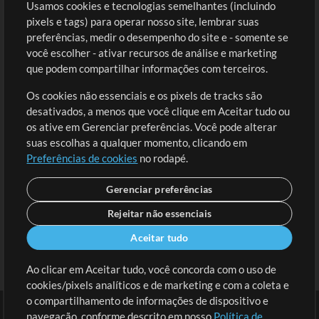
Usamos cookies e tecnologias semelhantes (incluindo
Comprar Créditos
Entre
pixels e tags) para operar nosso site, lembrar suas
preferências, medir o desempenho do site e - somente se
Conteúdo Grátis
Cadastre-se
você escolher - ativar recursos de análise e marketing
Solicite uma Música
Ir ao carrinho
que podem compartilhar informações com terceiros.
Os cookies não essenciais e os pixels de tracks são
Extras
desativados, a menos que você clique em Aceitar tudo ou
Sessões
os ative em Gerenciar preferências. Você pode alterar
Envie seu conteúdo
suas escolhas a qualquer momento, clicando em
Preferências de cookies
no rodapé.
Playlist
MT Conference
Gerenciar preferências
Rejeitar não essenciais
Aceitar tudo
Ao clicar em Aceitar tudo, você concorda com o uso de
cookies/pixels analíticos e de marketing e com a coleta e
o compartilhamento de informações de dispositivo e
navegação, conforme descrito em nosso
Política de