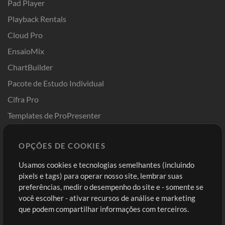
Pad Player
Playback Rentals
Cloud Pro
EnsaioMix
ChartBuilder
Pacote de Estudo Individual
Cifra Pro
Templates de ProPresenter
Sounds
OPÇÕES DE COOKIES
Loja
Conta
Usamos cookies e tecnologias semelhantes (incluindo
Comprar Créditos
Entre
pixels e tags) para operar nosso site, lembrar suas
preferências, medir o desempenho do site e - somente se
Conteúdo Grátis
Cadastre-se
você escolher - ativar recursos de análise e marketing
Solicite uma Música
Ir ao carrinho
que podem compartilhar informações com terceiros.