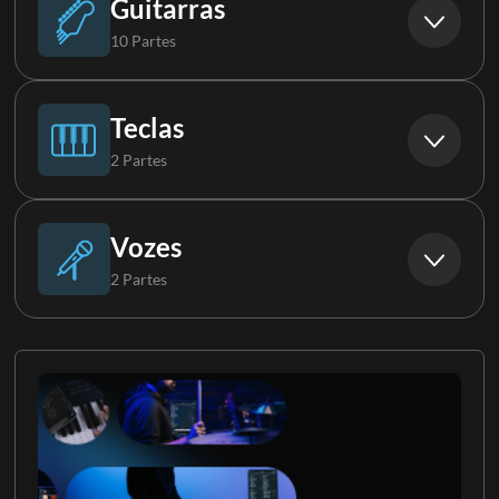
Guitarras
10 Partes
Violão
Teclas
2 Partes
Guitarra
Piano
Vozes
2 Partes
Guitarra 2
Órgão
Contralto
Guitarra 3
Backs