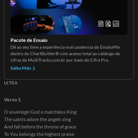
Guitarra 4
Pacote de Ensaio
Dê ao seu time a experiência mais poderosa do EnsaioMix
dentro do ChartBuilder® com acesso total ao catálogo de
Guitarra 5
cifras do MultiTracks.com.br por meio do Cifra Pro.
Saiba Mais
LETRA
Guitarra 6
Verso 1
O sovereign God o matchless King
The saints adore the angels sing
Guitarra 7
And fall before the throne of grace
To You belongs the highest praise