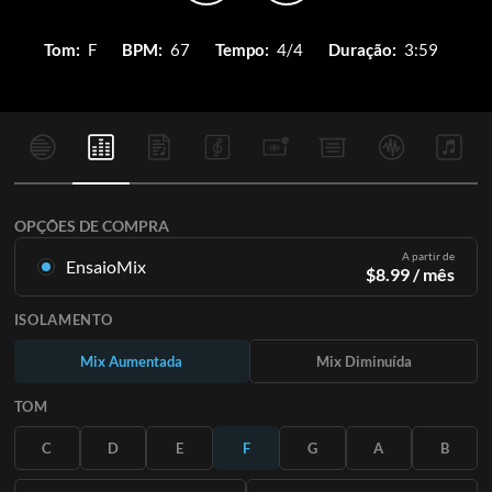
Tom:
F
BPM:
67
Tempo:
4/4
Duração:
3:59
OPÇÕES DE COMPRA
A partir de
EnsaioMix
$
8.99
/ mês
Mixagens criadas a partir da gravação original. Disponível em
ISOLAMENTO
todas as 12 tonalidades com mixagens Up e Minus para cada
parte mais a música original.
Mix Aumentada
Mix Diminuída
Saiba Mais
TOM
ASSINE
C
D
E
F
G
A
B