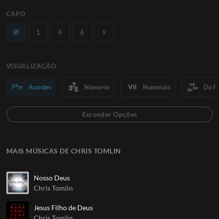
CAPO
1
4
6
9
VISUALIZAÇÃO
Acordes
Números
Numerais
Do R
MAIS MÚSICAS DE CHRIS TOMLIN
Nosso Deus
Chris Tomlin
Jesus Filho de Deus
Chris Tomlin