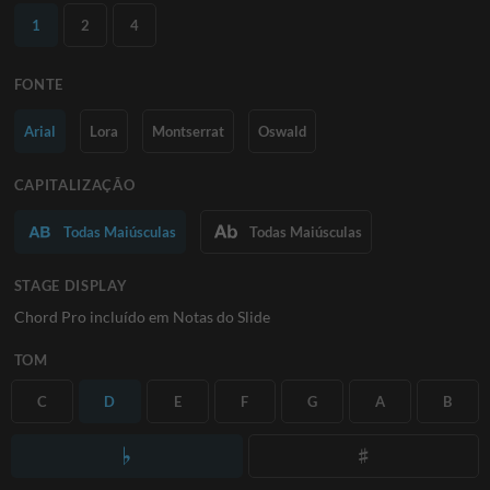
1
2
4
FONTE
Arial
Lora
Montserrat
Oswald
CAPITALIZAÇÃO
Todas Maiúsculas
Todas Maiúsculas
STAGE DISPLAY
Chord Pro incluído em Notas do Slide
TOM
C
D
E
F
G
A
B