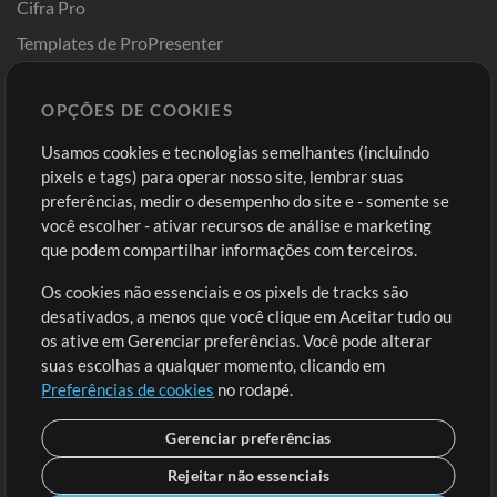
Cifra Pro
Templates de ProPresenter
Sounds
OPÇÕES DE COOKIES
Loja
Conta
Usamos cookies e tecnologias semelhantes (incluindo
Comprar Créditos
Entre
pixels e tags) para operar nosso site, lembrar suas
preferências, medir o desempenho do site e - somente se
Conteúdo Grátis
Cadastre-se
você escolher - ativar recursos de análise e marketing
Solicite uma Música
Ir ao carrinho
que podem compartilhar informações com terceiros.
Os cookies não essenciais e os pixels de tracks são
Extras
desativados, a menos que você clique em Aceitar tudo ou
Sessões
os ative em Gerenciar preferências. Você pode alterar
Envie seu conteúdo
suas escolhas a qualquer momento, clicando em
Preferências de cookies
no rodapé.
Playlist
MT Conference
Gerenciar preferências
Rejeitar não essenciais