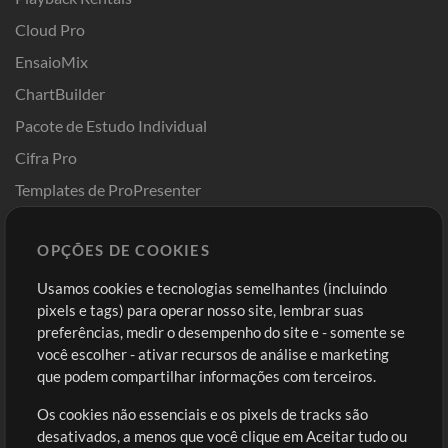
Cloud Pro
EnsaioMix
ChartBuilder
Pacote de Estudo Individual
Cifra Pro
Templates de ProPresenter
Sounds
OPÇÕES DE COOKIES
Loja
Conta
Usamos cookies e tecnologias semelhantes (incluindo
Comprar Créditos
Entre
pixels e tags) para operar nosso site, lembrar suas
preferências, medir o desempenho do site e - somente se
Conteúdo Grátis
Cadastre-se
você escolher - ativar recursos de análise e marketing
Solicite uma Música
Ir ao carrinho
que podem compartilhar informações com terceiros.
Os cookies não essenciais e os pixels de tracks são
Extras
desativados, a menos que você clique em Aceitar tudo ou
Sessões