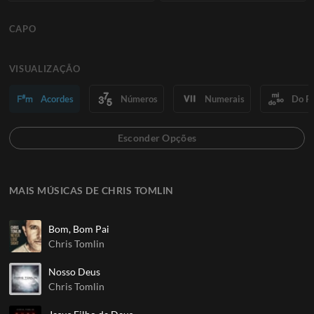
CAPO
VISUALIZAÇÃO
Acordes
Números
Numerais
Do R
MAIS MÚSICAS DE CHRIS TOMLIN
Bom, Bom Pai
Chris Tomlin
Nosso Deus
Chris Tomlin