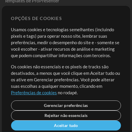
Templates de ProPresenter
Sounds
OPÇÕES DE COOKIES
Loja
Conta
Usamos cookies e tecnologias semelhantes (incluindo
Comprar Créditos
Entre
pixels e tags) para operar nosso site, lembrar suas
preferências, medir o desempenho do site e - somente se
Conteúdo Grátis
Cadastre-se
você escolher - ativar recursos de análise e marketing
Solicite uma Música
Ir ao carrinho
que podem compartilhar informações com terceiros.
Os cookies não essenciais e os pixels de tracks são
Extras
desativados, a menos que você clique em Aceitar tudo ou
Sessões
os ative em Gerenciar preferências. Você pode alterar
Envie seu conteúdo
suas escolhas a qualquer momento, clicando em
Preferências de cookies
no rodapé.
Playlist
MT Conference
Gerenciar preferências
Rejeitar não essenciais
Aceitar tudo