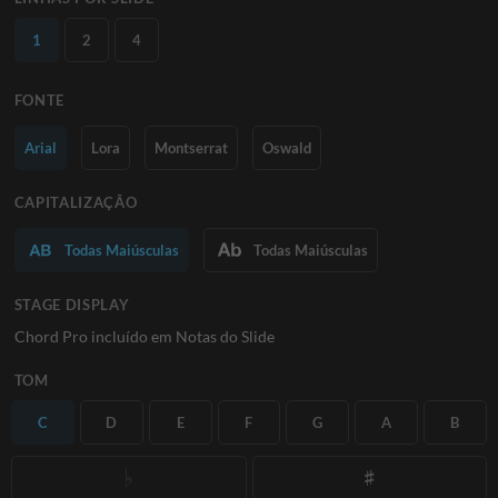
1
2
4
FONTE
Arial
Lora
Montserrat
Oswald
CAPITALIZAÇÃO
Todas Maiúsculas
Todas Maiúsculas
STAGE DISPLAY
Chord Pro incluído em Notas do Slide
TOM
C
D
E
F
G
A
B