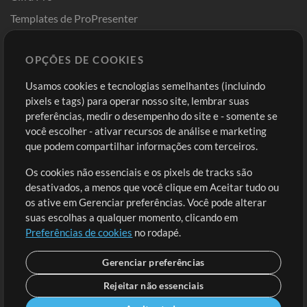
Templates de ProPresenter
Sounds
OPÇÕES DE COOKIES
Loja
Conta
Usamos cookies e tecnologias semelhantes (incluindo
Comprar Créditos
Entre
pixels e tags) para operar nosso site, lembrar suas
preferências, medir o desempenho do site e - somente se
Conteúdo Grátis
Cadastre-se
você escolher - ativar recursos de análise e marketing
Solicite uma Música
Ir ao carrinho
que podem compartilhar informações com terceiros.
Os cookies não essenciais e os pixels de tracks são
Extras
desativados, a menos que você clique em Aceitar tudo ou
Sessões
os ative em Gerenciar preferências. Você pode alterar
Envie seu conteúdo
suas escolhas a qualquer momento, clicando em
Preferências de cookies
no rodapé.
Playlist
MT Conference
Gerenciar preferências
Rejeitar não essenciais