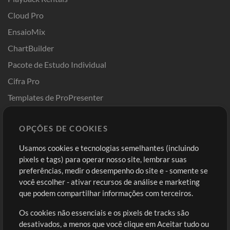
Cloud Pro
EnsaioMix
ChartBuilder
Pacote de Estudo Individual
Cifra Pro
Templates de ProPresenter
Sounds
OPÇÕES DE COOKIES
Loja
Conta
Usamos cookies e tecnologias semelhantes (incluindo
Comprar Créditos
Entre
pixels e tags) para operar nosso site, lembrar suas
preferências, medir o desempenho do site e - somente se
Conteúdo Grátis
Cadastre-se
você escolher - ativar recursos de análise e marketing
Solicite uma Música
Ir ao carrinho
que podem compartilhar informações com terceiros.
Os cookies não essenciais e os pixels de tracks são
Extras
desativados, a menos que você clique em Aceitar tudo ou
Sessões