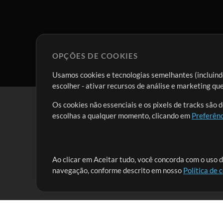
OPÇÕES DE COOKIES
Usamos cookies e tecnologias semelhantes (incluindo
escolher - ativar recursos de análise e marketing q
Os cookies não essenciais e os pixels de tracks são 
escolhas a qualquer momento, clicando em
Preferênc
Nossa missão é atender aos líderes de louvor em tod
Ao clicar em Aceitar tudo, você concorda com o uso d
navegação, conforme descrito em nosso
Política de 
que lhes permitam maximizar seu tempo para o que 