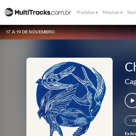
Produtos
Músicas
Sou
17 A 19 DE NOVEMBRO
C
Cag
G
Exibi