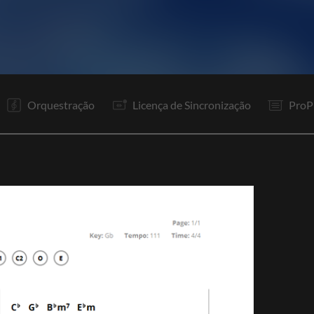
V1
R1
R2
To
V2
R1
R2
To
P
P
R1
R2
Orquestração
Licença de Sincronização
ProP