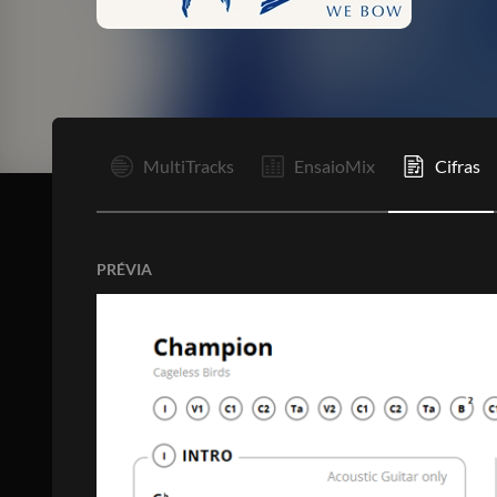
I
MultiTracks
EnsaioMix
Cifras
PRÉVIA