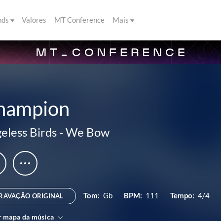
nds
Valores
MT Conference
Mais
hampion
eless Birds
-
We Bow
Tom:
Gb
BPM:
111
Tempo:
4/4
RAVAÇÃO ORIGINAL
r mapa da música