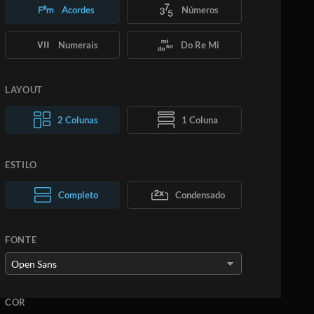
Acordes
Números
Numerais
Do Re Mi
LAYOUT
2 Colunas
1 Coluna
ESTILO
Texto normal
Completo
Texto grande
Condensado
FONTE
COR