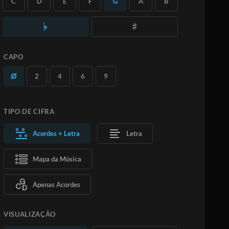
C
D
E
F
G
A
B
quantas versões desejar.
Saiba Mais
ASSINE
ADICIONAR AO CARRINHO
CAPO
2
4
6
9
TIPO DE CIFRA
Acordes + Letra
Letra
Mapa da Música
Apenas Acordes
VISUALIZAÇÃO