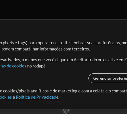
 pixels e tags) para operar nosso site, lembrar suas preferências, m
ue podem compartilhar informações com terceiros.
desativados, a menos que você clique em Aceitar tudo ou os ative em 
ias de cookies
no rodapé.
Gerenciar preferê
o o mundo, criando recursos
e cookies/pixels analíticos e de marketing e com a coleta e o compar
cookies
e
Política de Privacidade
.
realmente importa.