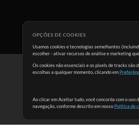
OPÇÕES DE COOKIES
Usamos cookies e tecnologias semelhantes (incluindo
escolher - ativar recursos de análise e marketing q
Os cookies não essenciais e os pixels de tracks são 
escolhas a qualquer momento, clicando em
Preferênc
Nossa missão é atender aos líderes de louvor em tod
Ao clicar em Aceitar tudo, você concorda com o uso d
navegação, conforme descrito em nosso
Política de 
que lhes permitam maximizar seu tempo para o que 