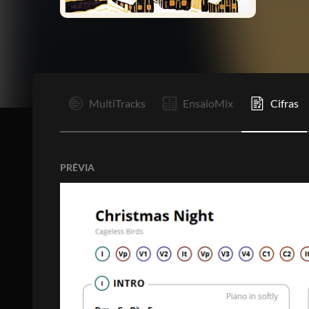
I
MultiTracks
EnsaioMix
Cifras
PRÉVIA