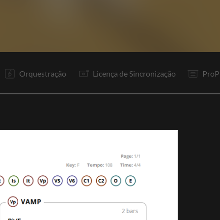
Rp
V1
V2
It
Rp
V3
V4
R1
R2
It
In
It
Orquestração
Licença de Sincronização
ProP