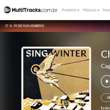
Produtos
Músicas
Sou
17 A 19 DE NOVEMBRO
C
Cag
G
Exibi