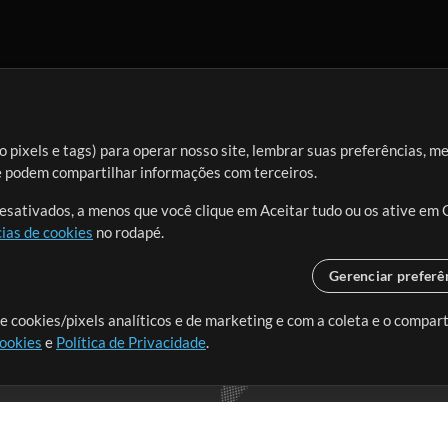
 pixels e tags) para operar nosso site, lembrar suas preferências, m
ue podem compartilhar informações com terceiros.
desativados, a menos que você clique em Aceitar tudo ou os ative em 
ias de cookies
no rodapé.
Gerenciar preferê
o o mundo, criando recursos
e cookies/pixels analíticos e de marketing e com a coleta e o compar
cookies
e
Política de Privacidade
.
realmente importa.