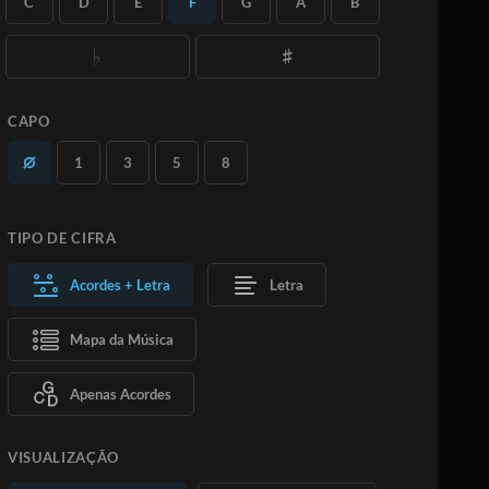
C
D
E
F
G
A
B
quantas versões desejar.
Saiba Mais
ASSINE
ADICIONAR AO CARRINHO
CAPO
1
3
5
8
TIPO DE CIFRA
Acordes + Letra
Letra
Mapa da Música
Apenas Acordes
VISUALIZAÇÃO