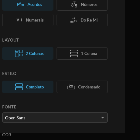
Acordes
Números
Numerais
Do Re Mi
LAYOUT
2 Colunas
1 Coluna
ESTILO
Texto normal
Completo
Texto grande
Condensado
FONTE
COR