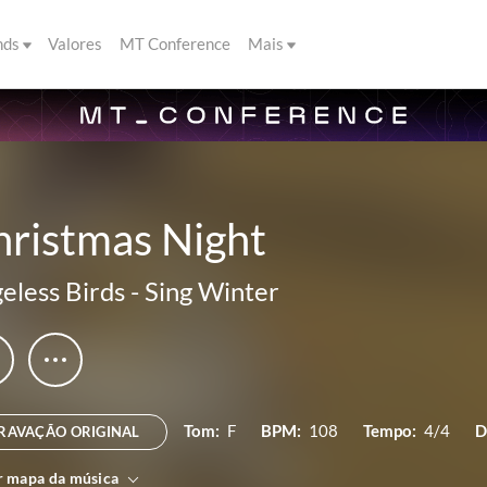
nds
Valores
MT Conference
Mais
hristmas Night
eless Birds
-
Sing Winter
Tom:
F
BPM:
108
Tempo:
4/4
D
RAVAÇÃO ORIGINAL
r mapa da música