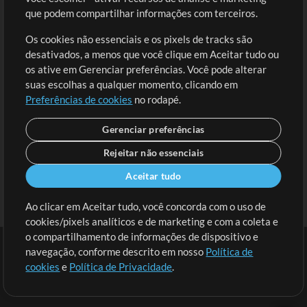
Solicite uma Música
Ir ao carrinho
que podem compartilhar informações com terceiros.
Os cookies não essenciais e os pixels de tracks são
Extras
desativados, a menos que você clique em Aceitar tudo ou
Sessões
os ative em Gerenciar preferências. Você pode alterar
Envie seu conteúdo
suas escolhas a qualquer momento, clicando em
Preferências de cookies
no rodapé.
Playlist
MT Conference
Gerenciar preferências
Rejeitar não essenciais
Aceitar tudo
Ao clicar em Aceitar tudo, você concorda com o uso de
cookies/pixels analíticos e de marketing e com a coleta e
o compartilhamento de informações de dispositivo e
navegação, conforme descrito em nosso
Política de
cookies
e
Política de Privacidade
.
Termos
|
Política de Privacidade
|
Preferências de cookies
|
Contato