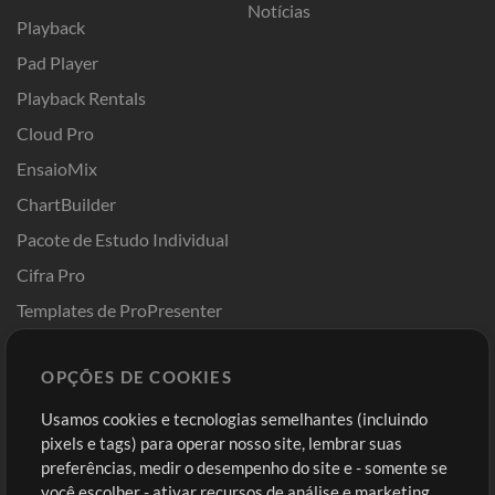
Notícias
Playback
Pad Player
Playback Rentals
Cloud Pro
EnsaioMix
ChartBuilder
Pacote de Estudo Individual
Cifra Pro
Templates de ProPresenter
Sounds
OPÇÕES DE COOKIES
Loja
Conta
Usamos cookies e tecnologias semelhantes (incluindo
Comprar Créditos
Entre
pixels e tags) para operar nosso site, lembrar suas
preferências, medir o desempenho do site e - somente se
Conteúdo Grátis
Cadastre-se
você escolher - ativar recursos de análise e marketing