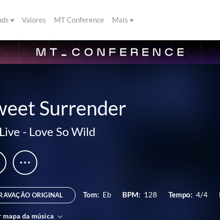
nds
Valores
MT Conference
Mais
weet Surrender
Live
-
Love So Wild
Tom:
Eb
BPM:
128
Tempo:
4/4
RAVAÇÃO ORIGINAL
r mapa da música