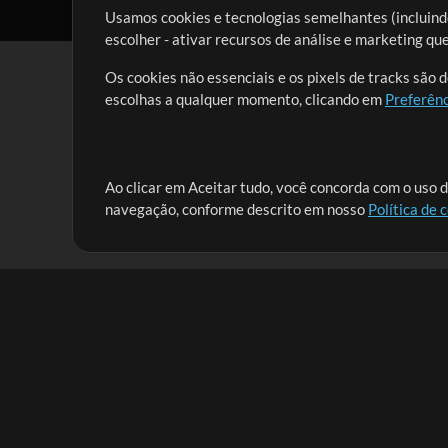
Usamos cookies e tecnologias semelhantes (incluindo
escolher - ativar recursos de análise e marketing q
Os cookies não essenciais e os pixels de tracks são 
escolhas a qualquer momento, clicando em
Preferênc
Nossa missão é atender aos líderes de louvor em tod
Ao clicar em Aceitar tudo, você concorda com o uso d
navegação, conforme descrito em nosso
Política de 
que lhes permitam maximizar seu tempo para o que 
Mix Aumentada
Produtos
Recursos
MultiTracks One
Músicas