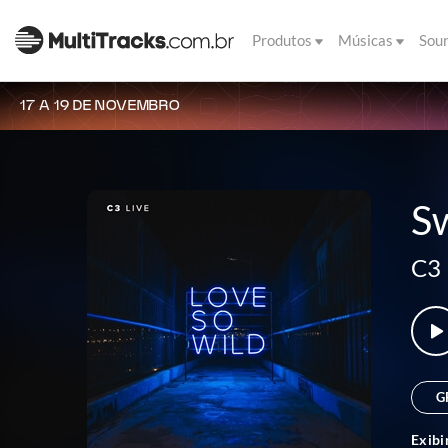
Produtos
Músicas
Sou
17 A 19 DE NOVEMBRO
S
C3 
G
Exibi