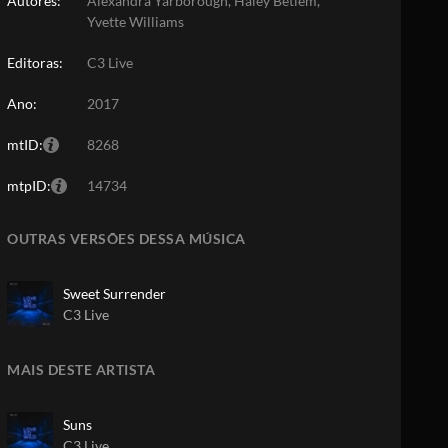
Autores:
Alexandra Yarborough, Haley Betlem,
Yvette Williams
Editoras:
C3 Live
Ano:
2017
mtID:
8268
mtpID:
14734
OUTRAS VERSÕES DESSA MÚSICA
Sweet Surrender
C3 Live
MAIS DESTE ARTISTA
Suns
C3 Live