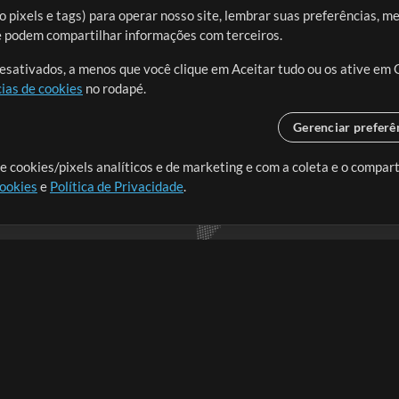
 pixels e tags) para operar nosso site, lembrar suas preferências, m
ue podem compartilhar informações com terceiros.
desativados, a menos que você clique em Aceitar tudo ou os ative em 
ias de cookies
no rodapé.
Gerenciar preferê
o o mundo, criando recursos
e cookies/pixels analíticos e de marketing e com a coleta e o compar
cookies
e
Política de Privacidade
.
realmente importa.
Loja
Conta
A
Comprar Créditos
Entre