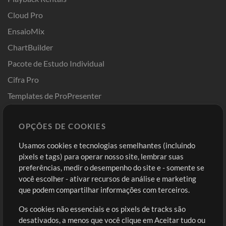
Cloud Pro
EnsaioMix
ChartBuilder
Pacote de Estudo Individual
Cifra Pro
Templates de ProPresenter
Sounds
OPÇÕES DE COOKIES
Loja
Conta
Usamos cookies e tecnologias semelhantes (incluindo
Comprar Créditos
Entre
pixels e tags) para operar nosso site, lembrar suas
preferências, medir o desempenho do site e - somente se
Conteúdo Grátis
Cadastre-se
você escolher - ativar recursos de análise e marketing
Solicite uma Música
Ir ao carrinho
que podem compartilhar informações com terceiros.
Os cookies não essenciais e os pixels de tracks são
Extras
desativados, a menos que você clique em Aceitar tudo ou
Sessões