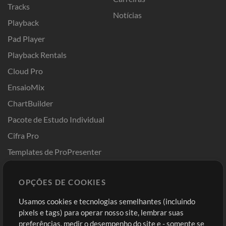
Tracks
Notícias
Playback
Pad Player
Playback Rentals
Cloud Pro
EnsaioMix
ChartBuilder
Pacote de Estudo Individual
Cifra Pro
Templates de ProPresenter
Sounds
OPÇÕES DE COOKIES
Loja
Conta
Usamos cookies e tecnologias semelhantes (incluindo
Comprar Créditos
Entre
pixels e tags) para operar nosso site, lembrar suas
preferências, medir o desempenho do site e - somente se
Conteúdo Grátis
Cadastre-se