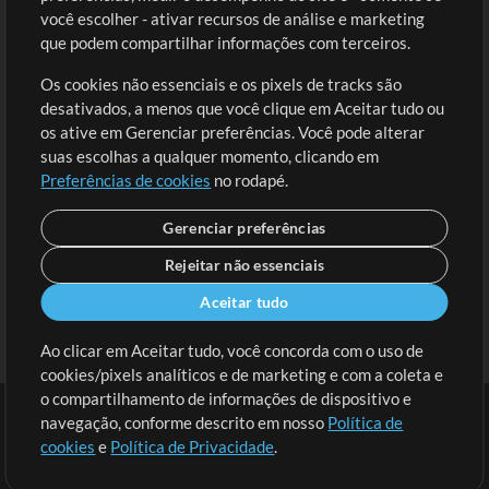
você escolher - ativar recursos de análise e marketing
Solicite uma Música
Ir ao carrinho
que podem compartilhar informações com terceiros.
Os cookies não essenciais e os pixels de tracks são
Extras
desativados, a menos que você clique em Aceitar tudo ou
Sessões
os ative em Gerenciar preferências. Você pode alterar
Envie seu conteúdo
suas escolhas a qualquer momento, clicando em
Preferências de cookies
no rodapé.
Playlist
MT Conference
Gerenciar preferências
Rejeitar não essenciais
Aceitar tudo
Ao clicar em Aceitar tudo, você concorda com o uso de
cookies/pixels analíticos e de marketing e com a coleta e
o compartilhamento de informações de dispositivo e
navegação, conforme descrito em nosso
Política de
cookies
e
Política de Privacidade
.
Termos
|
Política de Privacidade
|
Preferências de cookies
|
Contato