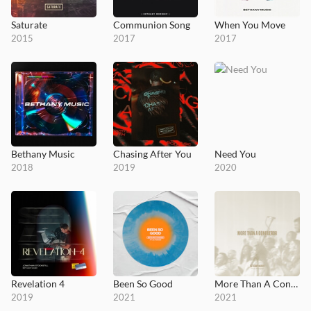
Saturate
Communion Song
When You Move
2015
2017
2017
Bethany Music
Chasing After You
Need You
2018
2019
2020
Revelation 4
Been So Good
More Than A Conqueror
2019
2021
2021