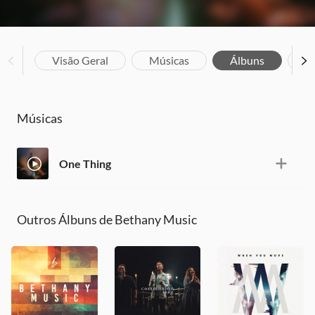
Visão Geral
Músicas
Álbuns
Bi
Músicas
One Thing
Outros Álbuns de Bethany Music