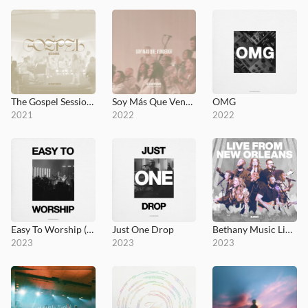
The Gospel Sessions
Soy Más Que Vencedor
OMG
2021
2022
2022
Easy To Worship (Live In New Orleans)
Just One Drop
Bethany Music Live From New Orleans
2023
2023
2023