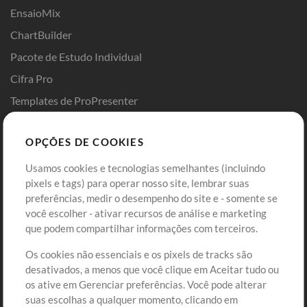
EnsaioMix
ChartBuilder
Pacote de Estudo Individual
Cifra Pro
Templates de ProPresenter
Sounds
OPÇÕES DE COOKIES
Loja
Conta
Usamos cookies e tecnologias semelhantes (incluindo
Comprar Créditos
Entre
pixels e tags) para operar nosso site, lembrar suas
preferências, medir o desempenho do site e - somente se
Conteúdo Grátis
Cadastre-se
você escolher - ativar recursos de análise e marketing
Solicite uma Música
Ir ao carrinho
que podem compartilhar informações com terceiros.
Os cookies não essenciais e os pixels de tracks são
Extras
desativados, a menos que você clique em Aceitar tudo ou
Sessões
os ative em Gerenciar preferências. Você pode alterar
Envie seu conteúdo
suas escolhas a qualquer momento, clicando em