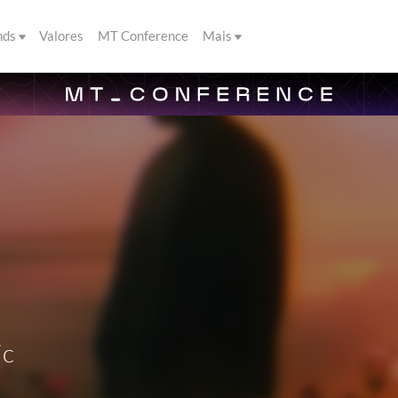
nds
Valores
MT Conference
Mais
ic