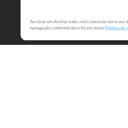
Nossa missão é atender aos líderes de louvor em tod
Ao clicar em Aceitar tudo, você concorda com o uso d
navegação, conforme descrito em nosso
Política de 
que lhes permitam maximizar seu tempo para o que 
Mix Aumentada
Produtos
Recursos
MultiTracks One
Músicas
Pacote Ao Vivo
Lidere Bem
Pacote de Ensaio
Treinamento
Licença de Sincronização
Empresa
MT Complete