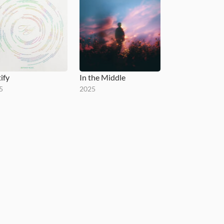
ify
In the Middle
5
2025