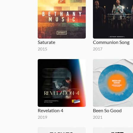
Saturate
Communion Song
2015
2017
Revelation 4
Been So Good
2019
2021