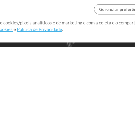
Gerenciar preferê
o o mundo, criando recursos
e cookies/pixels analíticos e de marketing e com a coleta e o compar
cookies
e
Política de Privacidade
.
realmente importa.
Loja
Conta
A
Comprar Créditos
Entre
Conteúdo Grátis
Cadastre-se
Solicite uma Música
Ir ao carrinho
T
V
Extras