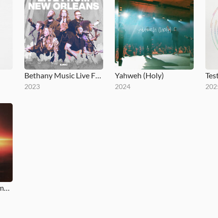
Bethany Music Live From New Orleans
Yahweh (Holy)
Test
2023
2024
202
Isn't the Name (Reimagined)