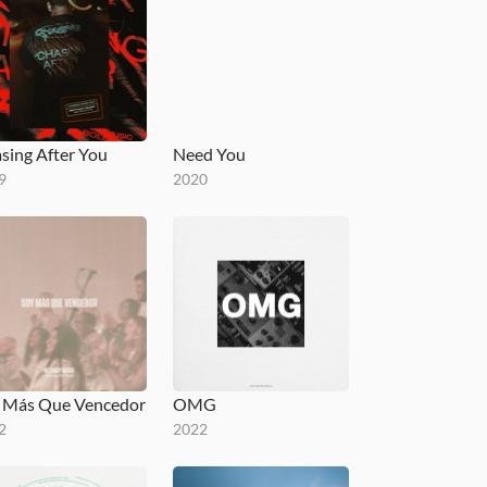
sing After You
Need You
9
2020
 Más Que Vencedor
OMG
2
2022