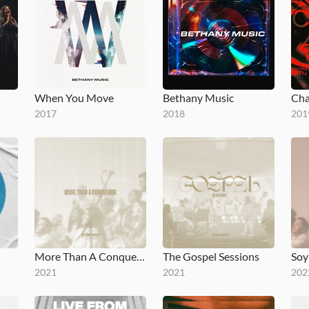
When You Move
Bethany Music
Cha
2017
2018
201
More Than A Conqueror
The Gospel Sessions
Soy
2021
2021
202