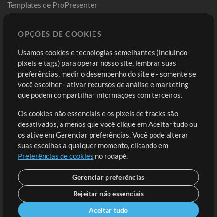
Templates de ProPresenter
Sounds
OPÇÕES DE COOKIES
Loja
Conta
Usamos cookies e tecnologias semelhantes (incluindo
Comprar Créditos
Entre
pixels e tags) para operar nosso site, lembrar suas
preferências, medir o desempenho do site e - somente se
Conteúdo Grátis
Cadastre-se
você escolher - ativar recursos de análise e marketing
Solicite uma Música
Ir ao carrinho
que podem compartilhar informações com terceiros.
Os cookies não essenciais e os pixels de tracks são
Extras
desativados, a menos que você clique em Aceitar tudo ou
Sessões
os ative em Gerenciar preferências. Você pode alterar
Envie seu conteúdo
suas escolhas a qualquer momento, clicando em
Preferências de cookies
no rodapé.
Playlist
MT Conference
Gerenciar preferências
Rejeitar não essenciais
Aceitar tudo