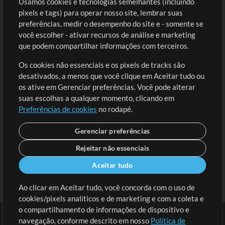
Usamos cookies e tecnologias semelhantes (incluindo
Comprar Créditos
Entre
pixels e tags) para operar nosso site, lembrar suas
preferências, medir o desempenho do site e - somente se
Conteúdo Grátis
Cadastre-se
você escolher - ativar recursos de análise e marketing
Solicite uma Música
Ir ao carrinho
que podem compartilhar informações com terceiros.
Os cookies não essenciais e os pixels de tracks são
Extras
desativados, a menos que você clique em Aceitar tudo ou
Sessões
os ative em Gerenciar preferências. Você pode alterar
Envie seu conteúdo
suas escolhas a qualquer momento, clicando em
Preferências de cookies
no rodapé.
Playlist
MT Conference
Gerenciar preferências
Rejeitar não essenciais
Aceitar tudo
Ao clicar em Aceitar tudo, você concorda com o uso de
cookies/pixels analíticos e de marketing e com a coleta e
o compartilhamento de informações de dispositivo e
navegação, conforme descrito em nosso
Política de