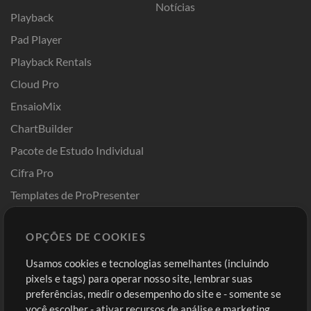
Notícias
Playback
Pad Player
Playback Rentals
Cloud Pro
EnsaioMix
ChartBuilder
Pacote de Estudo Individual
Cifra Pro
Templates de ProPresenter
Sounds
OPÇÕES DE COOKIES
Loja
Conta
Usamos cookies e tecnologias semelhantes (incluindo
Comprar Créditos
Entre
pixels e tags) para operar nosso site, lembrar suas
preferências, medir o desempenho do site e - somente se
Conteúdo Grátis
Cadastre-se
você escolher - ativar recursos de análise e marketing