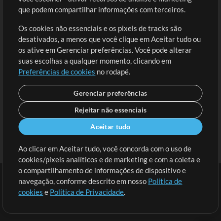
Solicite uma Música
Ir ao carrinho
que podem compartilhar informações com terceiros.
Os cookies não essenciais e os pixels de tracks são
Extras
desativados, a menos que você clique em Aceitar tudo ou
Sessões
os ative em Gerenciar preferências. Você pode alterar
Envie seu conteúdo
suas escolhas a qualquer momento, clicando em
Preferências de cookies
no rodapé.
Playlist
MT Conference
Gerenciar preferências
Rejeitar não essenciais
Aceitar tudo
Ao clicar em Aceitar tudo, você concorda com o uso de
cookies/pixels analíticos e de marketing e com a coleta e
o compartilhamento de informações de dispositivo e
navegação, conforme descrito em nosso
Política de
cookies
e
Política de Privacidade
.
Termos
|
Política de Privacidade
|
Preferências de cookies
|
Contato