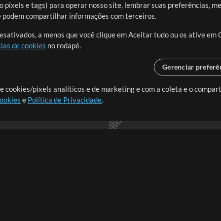
 pixels e tags) para operar nosso site, lembrar suas preferências, m
ue podem compartilhar informações com terceiros.
desativados, a menos que você clique em Aceitar tudo ou os ative em 
ias de cookies
no rodapé.
Gerenciar preferê
o o mundo, criando recursos
e cookies/pixels analíticos e de marketing e com a coleta e o compar
cookies
e
Política de Privacidade
.
realmente importa.
Loja
Conta
A
Comprar Créditos
Entre