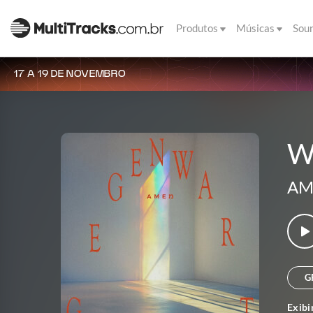
Produtos
Músicas
Sou
17 A 19 DE NOVEMBRO
Wi
AM
G
Exibi