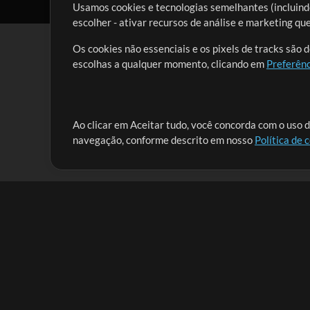
Usamos cookies e tecnologias semelhantes (incluindo
escolher - ativar recursos de análise e marketing q
Os cookies não essenciais e os pixels de tracks são 
escolhas a qualquer momento, clicando em
Preferênc
Nossa missão é atender aos líderes de louvor em tod
Ao clicar em Aceitar tudo, você concorda com o uso d
navegação, conforme descrito em nosso
Política de 
que lhes permitam maximizar seu tempo para o que 
Mix Aumentada
Produtos
Recursos
MultiTracks One
Músicas