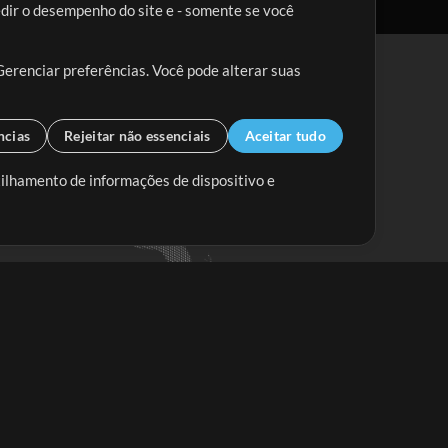
edir o desempenho do site e - somente se você
Gerenciar preferências. Você pode alterar suas
ncias
Rejeitar não essenciais
Aceitar tudo
tilhamento de informações de dispositivo e
Mix Aumentada
Mix Diminuída
Começar
ssine a
newsletter do Multitracks.com.br
Assine