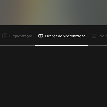
I
V1
V2
R1
To
V3
R1
R1
It
P1
P2
P2
Orquestração
Licença de Sincronização
ProP