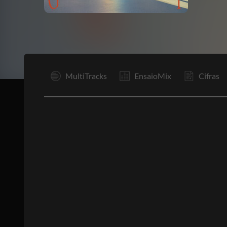
I
MultiTracks
EnsaioMix
Cifras