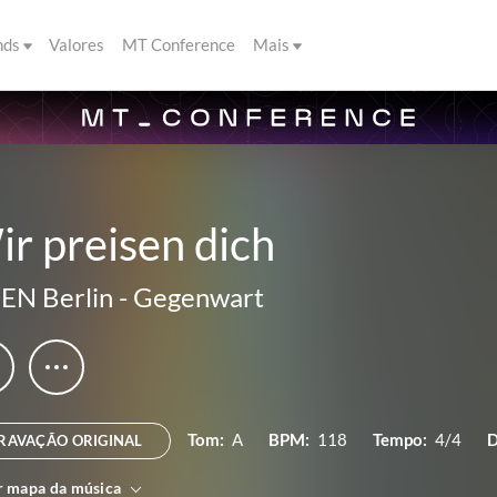
nds
Valores
MT Conference
Mais
r preisen dich
EN Berlin
-
Gegenwart
Tom:
A
BPM:
118
Tempo:
4/4
D
RAVAÇÃO ORIGINAL
r mapa da música