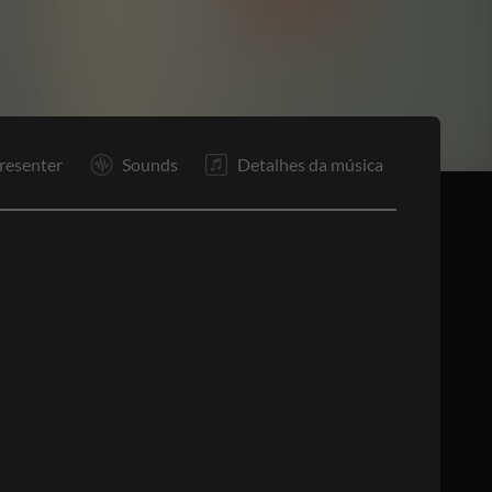
In
R1
R1
Co
S
F
resenter
Sounds
Detalhes da música