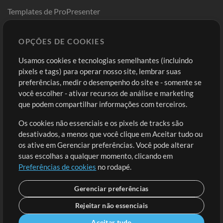
Templates de ProPresenter
Sounds
OPÇÕES DE COOKIES
Loja
Conta
Usamos cookies e tecnologias semelhantes (incluindo
Comprar Créditos
Entre
pixels e tags) para operar nosso site, lembrar suas
preferências, medir o desempenho do site e - somente se
Conteúdo Grátis
Cadastre-se
você escolher - ativar recursos de análise e marketing
Solicite uma Música
Ir ao carrinho
que podem compartilhar informações com terceiros.
Os cookies não essenciais e os pixels de tracks são
Extras
desativados, a menos que você clique em Aceitar tudo ou
Sessões
os ative em Gerenciar preferências. Você pode alterar
Envie seu conteúdo
suas escolhas a qualquer momento, clicando em
Preferências de cookies
no rodapé.
Playlist
MT Conference
Gerenciar preferências
Rejeitar não essenciais
Aceitar tudo